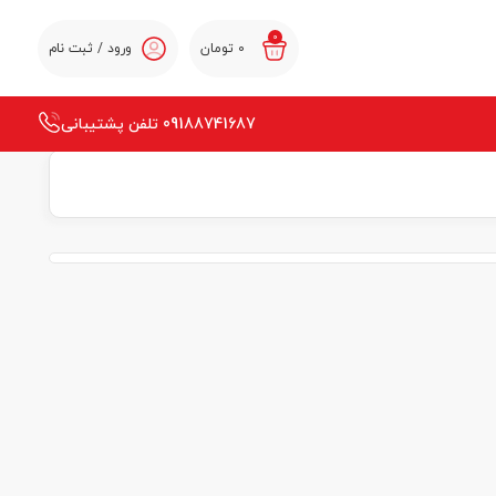
0
0
تومان
ورود / ثبت نام
09188741687 تلفن پشتیبانی