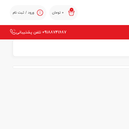
0
0
تومان
ورود / ثبت نام
09188741687 تلفن پشتیبانی