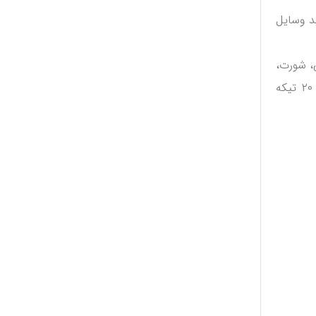
د وسایل
تین کوتاه، رکابی، شورت،
زیردکمه، کلاه، روسری، دستکش نخی، قنداق و بند (قنداق فرنگی) لباس بیرونی. فصلی، جوراب، پاپوش (پیشنهاد ما خرید ست های ۲۰ تیکه