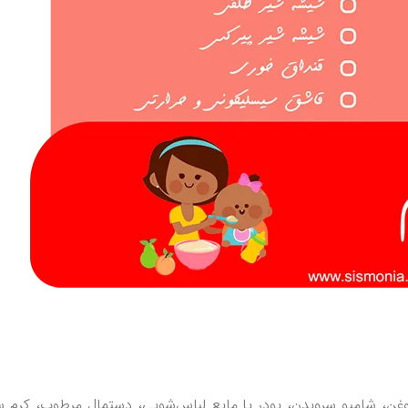
 روغن، شامپو سروبدن، پودر یا مایع لباس‌شویی، دستمال مرطوب، کرم 