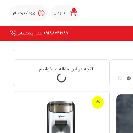
0
0
تومان
ورود / ثبت نام
09188741687 تلفن پشتیبانی
آنچه در این مقاله میخوانیم
1%