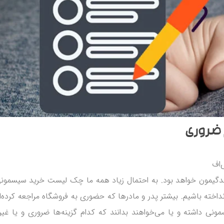





شیشه شیر 260 میل فیلیپس اونت ط
کوالا مدل ریسپانس
1,300,000
تومان
افزودن به
1,200,000
تومان
 ضروری
‌اف
 زندگیمون خواهد بود. به احتمال زیاد همه ما چک لیست خرید سیسمونی
انداخته باشیم. بیشتر پدر و مادرها که حضوری به فروشگاه مراجعه کرده‌اند
 داشته و یا می‌خواهند بدانند که کدام گزینه‌ها ضروری و یا غیر