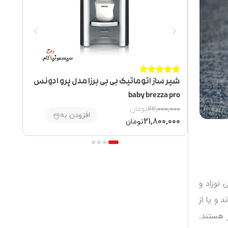






رح
شیر ساز اتوماتیک بی بی برزا مدل پرو ادونس
baby brezza pro
مدل 
00
22,000,000
تومان
افزودن به
00
21,800,000
تومان
4
3
2
1
 نوزاد و
 و یا از
 هستند.