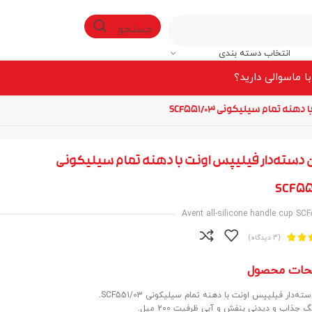
جستجو
انتخاب دسته بندی
ا ما
سوالی دارید؟
ه تمام سیلیکونی SCF551/03
 دسته‌دار فیلیپس اونت با دهنه تمام سیلیکونی
SCF55
Avent all-silicone handle cup SC


(3 دیدگاه)
حات محصول
ته‌دار فیلیپس اونت با دهنه تمام سیلیکونی SCF551/03.
گ جذاب و دیدنی بنفش و آبی ظرفیت 200 میل.