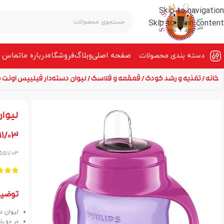
Skip to navigation
Skip to main content
صفحه‌ اصلی
وبلاگ
فروشگاه
درباره ما
تماس ب
دسته بندی محصولات
خانه
تغذیه و رشد کودک
قمقمه و فلاسک
لیوان دسته‌دار فیلیپس اونت با دهن
لیوان
1/03
F551/03



توضی
لیوان دس
در دو رن