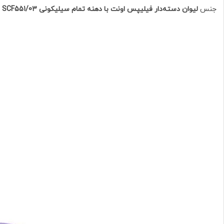
جنس
لیوان دسته‌دار فیلیپس اونت با دهنه تمام سیلیکونی SCF551/03
از پلی