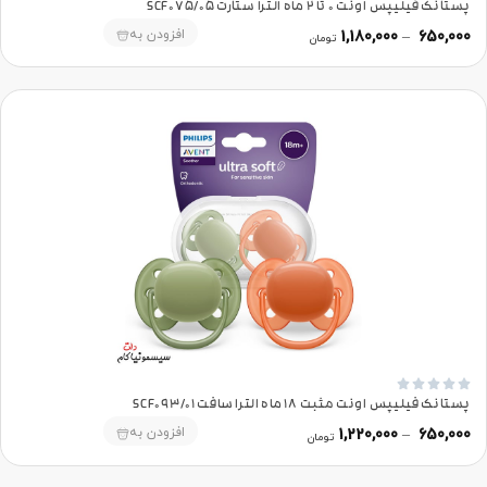
پستانک فیلیپس اونت 0 تا 2 ماه الترا ستارت SCF075/05
افزودن به
1,180,000
–
650,000
تومان





پستانک فیلیپس اونت مثبت 18 ماه الترا سافت SCF093/01
افزودن به
1,220,000
–
650,000
تومان