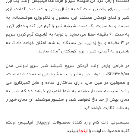
دستگاه وارمر، گرم کن شیشه شیر و ظرف غذا فیلیپس اونت، یک ابزار
اساسی برای والدینی است که به دنبال راحتی و امنیت در آماده‌سازی
شیر و غذای کودکان هستند. این محصول با تکنولوژی هوشمندانه، به
سرعت و به صورت یک دست شیشه شیر را گرم می کند و دمای آن را
به مدت ۶۰ دقیقه حفظ می نماید. با توجه به قابلیت گرم کردن سریع
در ۳ دقیقه و یخ زدایی، این دستگاه به شما امکان خواهد داد تا به
راحتی و به آسانی شیر را برای کودکتان آماده سازید.
در طراحی وارمر اونت گرمکن سریع شیشه شیر سری ادونس مدل
SCF355/00، از مواد بدون مضر و غیره شیمیایی استفاده شده است،
و همچنين در عین حال، دارای ساختاری ساده و قابل تمیزکاری می
باشد. سیستم هشدار دهنده به شما اطمینان خواهد داد که شیر به
دمای بیش از حد داغ نخواهد شد، و سنسور هوشمند آن دمای شیر را
به دقت نظارت خواهد کرد.
سیسمونیا دات کام وارد کننده محصولات اورجینال فیلیپس اونت،
کلیه محصولات اونت را
اینجا
ببینید.