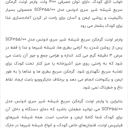
خواب اتاق کودک. دارای
توان مصرفی 300 وات. وارمر اونت گرمکن
سریع شیشه شیر سری ادونس مدل SCF355/00 محصولی بسیار
باکیفیت و
روشی ایمن و آسان برای راحت تر کردن آماده‌سازی غذا
برای کودک بشمار می رود.
وارمر اونت گرمکن سریع شیشه شیر سری ادونس مدل SCF355/00
پس از روشن شدن، به آرامی بطری ها، شیشه شیرها و غذا را فقط در
عرض 3 دقیقه گرم می کند. اندازه و طراحی جمع و جور آن باعث می
شود که به راحتی روی میز آشپزخانه یا میز کنار تخت کودک برای
تغذیه سریع نگهداری شود. گرمکن سریع بطری ها و غذاها را به طور
ایمن و یکنواخت انجام می دهد و برخلاف مایکروویو باعث ایجاد نقاط
داغ و خطرناک نمی شود.
بنابراین با وارمر اونت گرمکن سریع شیشه شیر سری ادونس مدل
SCF355/00 می توانید مطمئن باشید که دمای دستگاه و داخل آن
برای کودک شما کاملا ایمن و مناسب است. همه شیشه شیرهای
فیلیپس اونت، فنجان‌های خاص کودک، و انواع شیشه شیرها در مارک