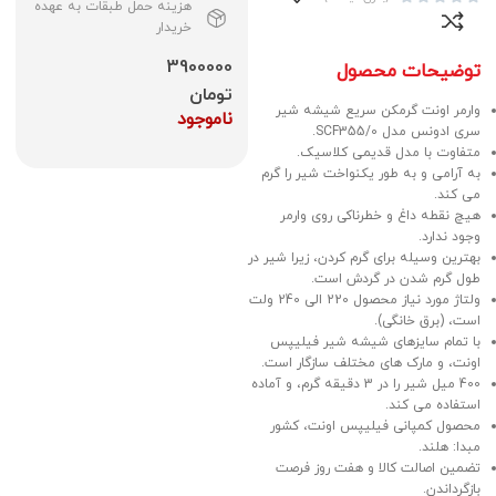
هزینه حمل طبقات به عهده
خریدار
3900000
توضیحات محصول
تومان
وارمر اونت گرمکن سریع شیشه شیر
ناموجود
سری ادونس مدل SCF355/0.
متفاوت با مدل قدیمی کلاسیک.
به آرامی و به طور یکنواخت شیر را گرم
می کند.
هیچ نقطه داغ و خطرناکی روی وارمر
وجود ندارد.
بهترین وسیله برای گرم کردن، زیرا شیر در
طول گرم شدن در گردش است.
ولتاژ مورد نیاز محصول 220 الی 240 ولت
است، (برق خانگی).
با تمام سایزهای شیشه شیر فیلیپس
اونت، و مارک های مختلف سازگار است.
400 میل شیر را در 3 دقیقه گرم، و آماده
استفاده می کند.
محصول کمپانی فیلیپس اونت، کشور
مبدا: هلند.
تضمین اصالت کالا و هفت روز فرصت
بازگرداندن.