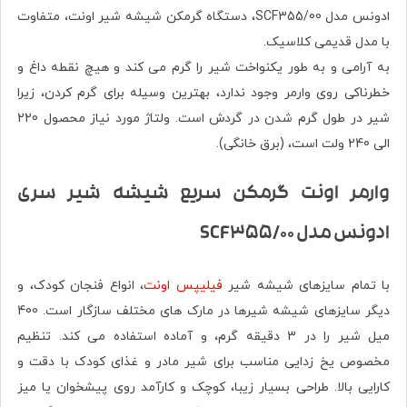
ادونس مدل SCF355/00، دستگاه گرمکن شیشه شیر اونت، متفاوت
با مدل قدیمی کلاسیک.
به آرامی و به طور یکنواخت شیر را گرم می کند و هیچ نقطه داغ و
خطرناکی روی وارمر وجود ندارد، بهترین وسیله برای گرم کردن، زیرا
شیر در طول گرم شدن در گردش است. ولتاژ مورد نیاز محصول 220
الی 240 ولت است، (برق خانگی).
وارمر اونت گرمکن سریع شیشه شیر سری
ادونس مدل SCF355/00
با تمام سایزهای شیشه شیر
فیلیپس اونت
، انواع فنجان کودک، و
دیگر سایزهای شیشه شیرها در مارک های مختلف سازگار است.
400
میل شیر را در 3 دقیقه گرم، و آماده استفاده می کند.
تنظیم
مخصوص یخ زدایی مناسب برای شیر مادر و غذای کودک با دقت و
کارایی بالا.
طراحی بسیار زیبا، کوچک و کارآمد روی پیشخوان یا میز