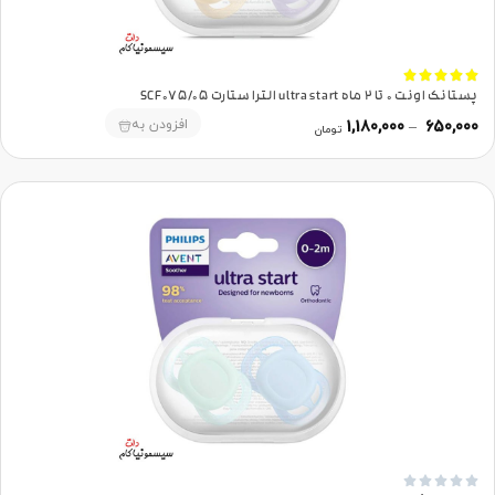





پستانک اونت 0 تا 2 ماه ultra start الترا ستارت SCF075/05
افزودن به
1,180,000
–
650,000
تومان




