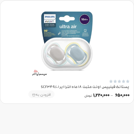





پستانک فیلیپس اونت مثبت 18 ماه الترا ایر SCF349/01
افزودن به
1,220,000
–
650,000
تومان