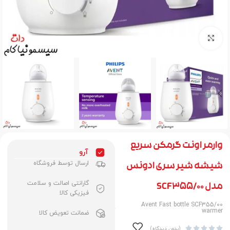
برای بزرگنمایی کلیک کنید
وارمر اونت گرمکن سریع
آرو
ارسال توسط فروشگاه
شیشه شیر سری ادونس
گارانتی اصالت و سلامت
مدل SCF355/00
فیزیکی کالا
Avent Fast bottle SCF355/00
warmer
ضمانت تعویض کالا





(بدون دیدگاه)