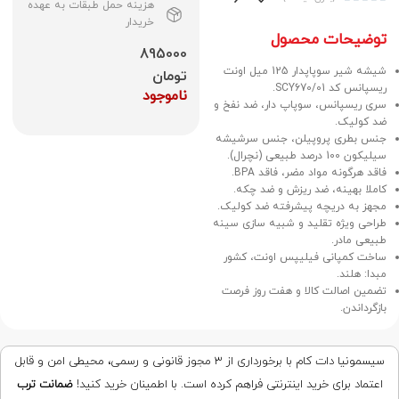
هزینه حمل طبقات به عهده
خریدار
توضیحات محصول
895000
شیشه شیر سوپاپدار 125 میل اونت
تومان
ریسپانس کد SCY670/01.
ناموجود
سری ریسپانس، سوپاپ دار، ضد نفخ و
ضد کولیک.
جنس بطری پروپیلن، جنس سرشیشه
سیلیکون 100 درصد طبیعی (نچرال).
فاقد هرگونه مواد مضر، فاقد BPA.
کاملا بهینه، ضد ریزش و ضد چکه.
مجهز به دریچه پیشرفته ضد کولیک.
طراحی ویژه تقلید و شبیه سازی سینه‌
طبیعی مادر.
ساخت کمپانی فیلیپس اونت، کشور
مبدا: هلند.
تضمین اصالت کالا و هفت روز فرصت
بازگرداندن.
سیسمونیا دات کام با برخورداری از ۳ مجوز قانونی و رسمی، محیطی امن و قابل
اعتماد برای خرید اینترنتی فراهم کرده است. با اطمینان خرید کنید!
ضمانت ترب