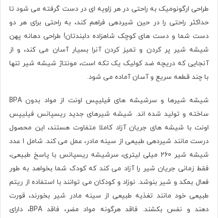
طراحی ارگونومیک به راحتی در هر زاویه ای در دست گرفته می شود تا
حداکثر راحتی را در حین شیردهی فراهم کند، به راحتی برای هر دو
دست شما و دست های کوچک شاهزاده دلبندتان! طراحی دهانه پهن
شیشه شیر پر کردن و تمیز کردن آنرا بسیار آسان می کند، و از
آنجایی که دریچه ضد کولیک یک تکه است، مونتاژ شیشه شیر تنها
با چند قطعه سریع و آسان آماده می شود.
شیشه شیرها و سرشیشه های فیلیپس اونت از مواد بدون BPA
ساخته و تولید شده اند. شیشه شیرهای جدید ریسپانس فیلیپس
اونت با شیشه های جریان آزاد کاملا متفاوت هستند، این محصول
درست مانند شیردهی طبیعی از سینه مادر، عمل می کند. شامل 1 عدد
شیشه شیر 260 میلی لیتری، سرشیشه ریسپانس با پاسخ طبیعی،
فقط زمانی جریان شیر را آزاد می کند که کودک شما بخواهد به طور
فعال بمکد و شیر بنوشد. نوزاد و کودکان می توانند با استفاده از ریتم
طبیعی خود مانند تغذیه طبیعی از سینه مادر شیر بخورند، قورت
دهند و نفس بکشند. فاقد هرگونه مواد مضر، فاقد BPA، دارای