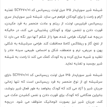
شیشه شیر سوپاپدار 125 میل اونت ریسپانس کد SCY670/01 تغذیه
آرام و راحت را برای کودکان فراهم می سازد. شیشه شیر سوپاپدار سری
ریسپانس فیلیپس اونت، از ریتم و عادت منحصر به فرد مکیدن،
قورت دادن و تنفس نوزاد و کودکان پشتیبانی می کند، در حالیکه
دریچه ضد کولیک طراحی شده، هوا را از شکم آنها دور نگه می دارد تا
از نفخ، گاز و ریفلاکس کاملا محافظت کند. طراحی سرشیشه به شکلی
پهن و عریض، نرم و منعطف، شکل و احساس طبیعی سینه مادر را
تقلید و شبیه سازی کرده و به کودک کمک می کند تا راحت به شیشه
شیر بچسبد و تغذیه نماید.
شیشه شیر سوپاپدار 125 میل اونت ریسپانس کد SCY670/01 دارای
سرشیشه ای از نوع منحصر به فرد ریسپانس است که تنها زمانی
جریان شیر را آزاد می کند که کودک بخواهد به طور فعال شیر بنوشد،
بنابراین هنگامی که کودک برای قورت دادن و نفس کشیدن مکث می
کند، جریان شیر نیز بصورت اتوماتیک متوقف می شود. دریچه