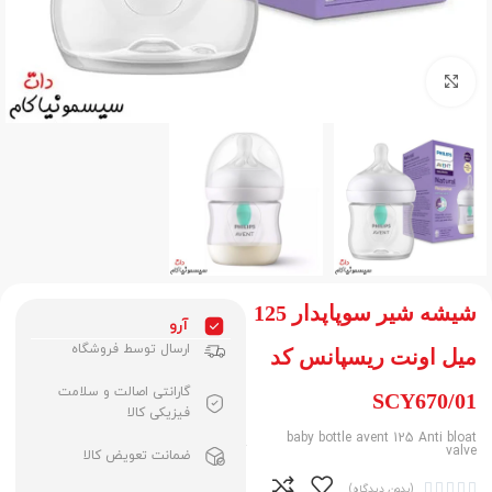
برای بزرگنمایی کلیک کنید
شیشه شیر سوپاپدار 125
آرو
ارسال توسط فروشگاه
میل اونت ریسپانس کد
گارانتی اصالت و سلامت
SCY670/01
فیزیکی کالا
baby bottle avent 125 Anti bloat
valve
ضمانت تعویض کالا





(بدون دیدگاه)