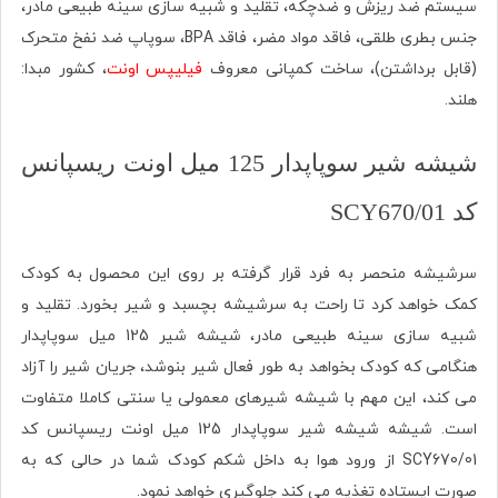
سیستم ضد ریزش و ضدچکه، تقلید و شبیه سازی سینه طبیعی مادر،
جنس بطری طلقی، فاقد مواد مضر، فاقد BPA، سوپاپ ضد نفخ متحرک
(قابل برداشتن)، ساخت کمپانی معروف
فیلیپس اونت
، کشور مبدا:
هلند.
شیشه شیر سوپاپدار 125 میل اونت ریسپانس
کد SCY670/01
سرشیشه منحصر به فرد قرار گرفته بر روی این محصول به کودک
کمک خواهد کرد تا راحت به سرشیشه بچسبد و شیر بخورد. تقلید و
شبیه سازی
سینه طبیعی مادر، شیشه شیر 125 میل سوپاپدار
هنگامی که کودک بخواهد به طور فعال شیر بنوشد، جریان شیر را آزاد
می کند، این مهم با شیشه شیرهای معمولی یا سنتی کاملا متفاوت
است. شیشه شیشه شیر سوپاپدار 125 میل اونت ریسپانس کد
SCY670/01
از ورود هوا به داخل شکم کودک شما در حالی که به
صورت ایستاده تغذیه می کند جلوگیری خواهد نمود.