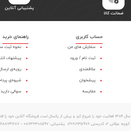
پشتیبانی آنلاین
ضمانت کالا
حساب کاربری
راهنمای خرید
سفارش های من
نحوه ثبت س
ثبت نام / ورود
پیشنهاد، انت
علاقمندی
رویه‌ی ارسال 
پیشخوان
شیوه‌ی پردا
مقایسه‌
سوالی دارید؟
فروشگاه سیسمونیا (ستارگان) در سال 1384 فعالیت خود را شروع کرد و بیش از یکسال است فروشگاه آنلای
087363 – 09188741687 – info@sismonia.com