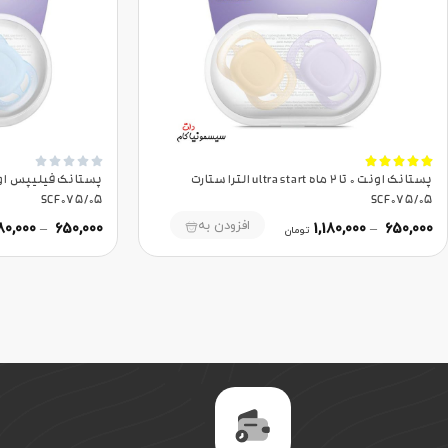










پستانک اونت 0 تا 2 ماه ultra start الترا ستارت
SCF075/05
SCF075/05
افزودن به
180,000
–
650,000
1,180,000
–
650,000
تومان