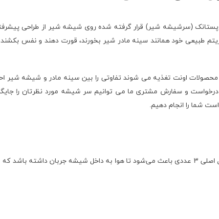
اصلی 3 عددی، پستانک (سرشیشه شیر) قرار گرفته شده روی شیشه شیر از طراحی پی
از ریتم طبیعی خود همانند سینه مادر شیر بخورند، قورت دهند و نفس بک
حصولات اونت تغذیه می شوند تفاوتی را بین سینه مادر و شیشه شیر احسا
ول بصورت اورجينال شماره 3 می باشد، اما به درخواست و سفارش مشتری ما می توانیم سر شیشه 
است شما را انجام دهیم.
دریچه ضد کولیک قرار داده شده روی شیشه شیر فیلیپس اونت 260 میل اصلی 3 عددی باعث می‌شود تا هوا ب