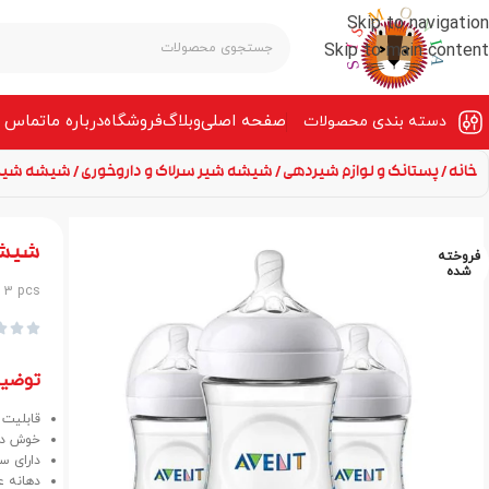
Skip to navigation
Skip to main content
صفحه‌ اصلی
وبلاگ
فروشگاه
درباره ما
تماس ب
دسته بندی محصولات
خانه
پستانک و لوازم شیردهی
شیشه شیر سرلاک و داروخوری
شیشه شیر فیلیپس ا
شیشه شیر
فروخته
شده
l 3 pcs



توضی
قابلیت 
خوش دس
دارای س
دهانه ع