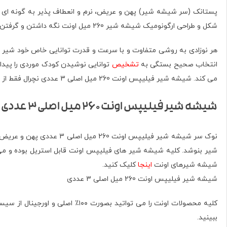
پستانک (سر شیشه شیر) پهن و عریض، نرم و انعطاف پذیر به گونه ای ط
شکل و طراحی ارگونومیک شیشه شیر 260 میل اونت نگه داشتن و گرفتن در دستان کودک را برای حداکثر راحتی آسان می کند. ساخته شده از مواد ۱۰۰٪ طبیعی و فاقد مواد مضر بدون BPA و BPS.
هر نوزادی به روشی متفاوت و با سرعت و قدرت توانایی خاص خود شیر را 
انتخاب صحیح بستگی به
تشخیص
توانایی نوشیدن کودک موردی را پیدا 
می کند. شیشه شیر فیلیپس اونت 260 میل اصلی 3 عددی نچرال فقط از چند قسمت تشکیل شده است که مونتاژ را سریع و آسان می نماید.
شیشه شیر فیلیپس اونت 260 میل اصلی 3 عددی
نوک سر شیشه شیر فیلیپس 
شیر بنوشد. کلیه شیشه شیر های فیلیپس اونت قابل استریل بوده و می ت
شیشه شیرهای اونت
اینجا
کلیک کنید.
شیشه شیر فیلیپس اونت 260 میل اصلی 3 عددی
کلیه محصولات اونت را می تواتید بصورت ۱۰۰٪ اصلی و اورجینال از سیسمونیا دات کام هم بصورت حضوری و هم بصورت آنلاین خریداری نمایید. برای تشخیص شیشه شیرهای اصلی اونت ویدیوی آموزشی را
ببینید.