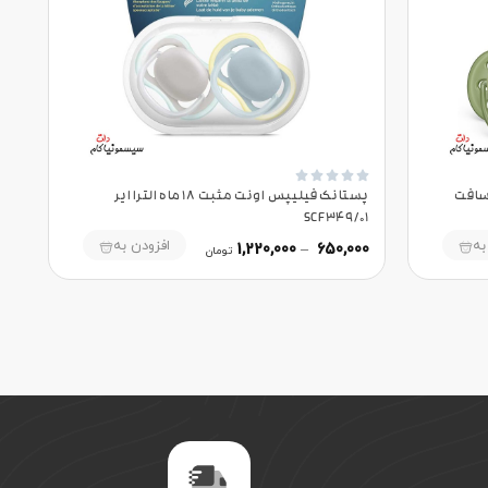





 ماه الترا سافت
پستانک فیلیپس اونت مثبت 18 ماه الترا ایر
SCF349/01
به
افزودن به
1,220,000
–
650,000
تومان