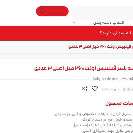
جستجو
انتخاب دسته بندی
ا ما
سوالی دارید؟
ونت 260 میل اصلی 3 عددی
 فیلیپس اونت 260 میل اصلی 3 عددی
baby bottle avent 260 m


(بدون دیدگاه)
حات محصول
استریل کردن با مايعات مخصوص و قابل جوشانیدن.
ت و خوش فرم در دستان کودک.
یستم پیشرفته آنتی کولیک (ضد نفخ).
ریض بطری جهت تمیزکاری آسان.