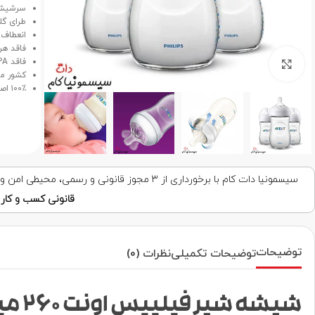
سرشیشه
طرای گل
انعطاف‌
فاقد هرگونه مو
فاقد BPA و BPS.
برای بزرگنمایی کلیک کنید
کشور مب
۱۰۰٪ اصلی و اورجینال.
سیسمونیا دات کام با برخورداری از ۳ مجوز قانونی و رسمی، محیطی امن و قابل اعتماد برای خرید اینترنتی فراهم کرده است. با اطمینان خرید کنید!
قانونی کسب و کار ا
توضیحات
توضیحات تکمیلی
نظرات (0)
شیشه شیر فیلیپس اونت 260 میل اصلی 3 عددی