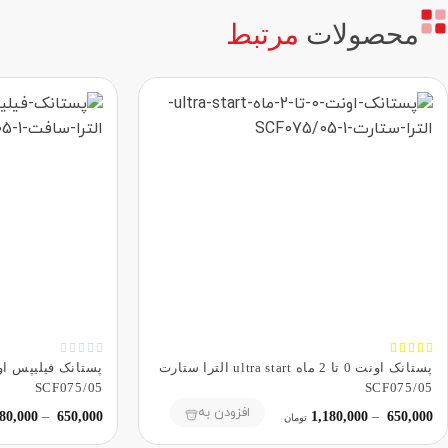
محصولات
مرتبط










پستانک اونت 0 تا 2 ماه ultra start الترا ستارت
SCF075/05
SCF075/05
افزودن به
80,000
–
650,000
1,180,000
–
650,000
تومان