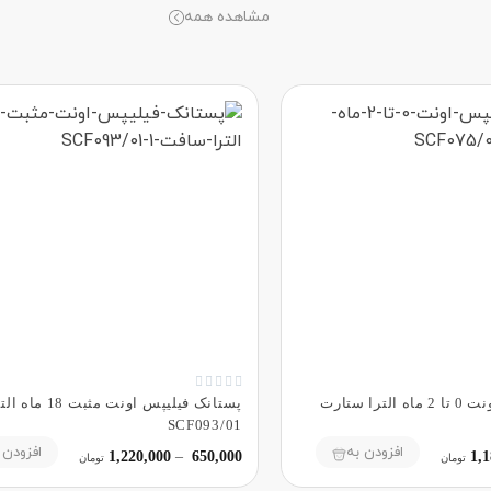
مشاهده همه





پستانک فیلیپس اونت 0 تا 2 ماه الترا ستارت
پستانک فیلیپس اونت 
SCF093/01
افزودن به
افزودن 
1,220,000
–
650,000
1,1
تومان
تومان