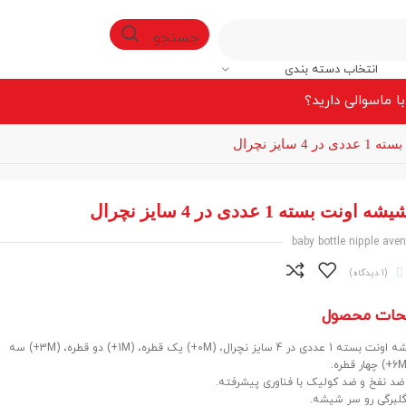
جستجو
انتخاب دسته بندی
ا ما
سوالی دارید؟
 سایز نچرال
ونت بسته 1 عددی در 4 سایز نچرال
baby bottle nipple aven

(1 دیدگاه)
حات محصول
سر شیشه اونت بسته 1 عددی در 4 سایز نچرال، (0M+) یک قطره، (1M+) دو قطره، (3M+) سه
ضد نفخ و ضد کولیک با فناوری پیشرفته.
لبرگی رو سر شیشه.