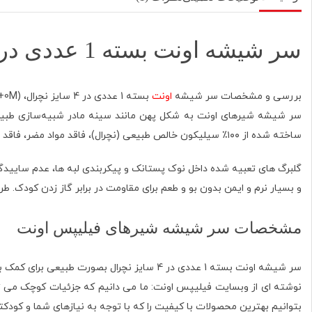
سر شیشه اونت بسته 1 عددی در 4 سایز نچرال
بررسی و مشخصات سر شیشه
اونت
بسته 1 عددی در 4 سایز نچرال، (0M+) یک قطره، (1M+) دو قطره، (3M+) سه قطره، (6M+) چهار قطره.
سر شیشه شیرهای اونت به شکل پهن مانند سینه مادر شبیه‌سازی طبیعی ر
ساخته شده از ۱۰۰٪ سیلیکون خالص طبیعی (نچرال)، فاقد مواد مضر، فاقد BPA، فاقد BPS.
گلبرگ های تعبیه شده داخل نوک پستانک و پیکربندی لبه ها، عدم سایی
و بسیار نرم و ایمن بدون بو و طعم برای مقاومت در برابر گاز زدن کودک. ط
مشخصات سر شیشه شیرهای فیلیپس اونت
سر شیشه اونت بسته 1 عددی در 4 سایز نچرال بصورت طبیعی برای کمک به شیر دهی ترکیبی تغذیه از شیر مادر و تغذیه با شیشه شیر طراحی شده است.
بتوانیم بهترین محصولات با کیفیت را که با توجه به نیازهای شما و کودکتان طراحی و ارائه دهیم. ب