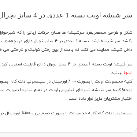
سر شیشه اونت بسته 1 عددی در 4 سایز نچرال
شکل و طراحی منحصربفرد سرشیشه ها همان حرکات زبانی را که شیرخواران 
بکشد. سر شیشه اونت بسته 1 عددی در 
داخل شیشه هدایت می کنند که باعث از بین رفتن کولیک و ناراحتی می ش
سر شیشه اونت بسته 1 عددی در 4 سایز نچرال دارای قابلیت استریل کردن با مایعات‌ مخصوص و همچنین قابل جوشانیدن در آب است. برای آموزش نگهداری و روش استریل نمودن محصولات اونت ویدیوی مربوطه‌ را
اینجا
ببینید.
کلیه محصولات اونت را بصورت ۱۰۰٪ اورجینال در سیسمونیا دات کام بصورت تضميني تهیه نمایید. برای تشخیص اصل بودن شیشه شیرهای اونت ویدیوی آموزشی را
اختیار مشتریان عزیز قرار داده است.
سیسمونیا دات کام کلیه محصولات را بصورت تضمینی و 100% اورجینال در اختیار مصرف کننده قرار می دهد.