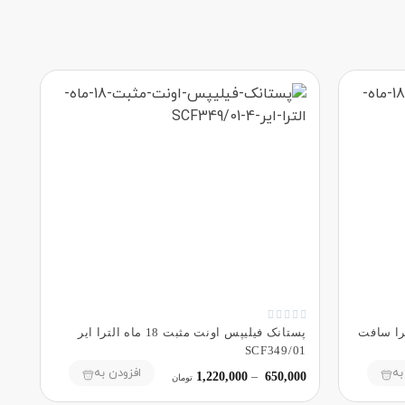





مثبت 18 ماه الترا سافت
پستانک فیلیپس اونت مثبت 18 ماه الترا ایر
SCF349/01
به
افزودن به
1,220,000
–
650,000
تومان