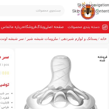
Skip to navigation
Skip to main content
صفحه‌ اصلی
وبلاگ
فروشگاه
درباره ما
تماس ب
دسته بندی محصولات
خانه
پستانک و لوازم شیردهی
ملزومات شیشه شیر
سر شیشه اونت بسته 1 عددی در 4
سر شیشه ا
فروخته
شده
t 1 pcs




توضی
قطره، (6M+) چهار قطره.
قابلیت 
طراحی گ