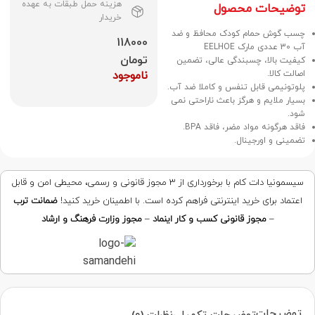
هزینه حمل طبقات به عهده
توضیحات محصول
خریدار
چسب گوش حمام کودک محافظ و ضد
118000
آب 30 عددی مارک EELHOE
تومان
کیفیت بالا، چسبندگی عالی، تضمین
اصالت کالا.
ناموجود
پلوتونیمی قابل تنفس و کاملا ضد آب.
بسیار ملایم و هرگز باعث ناراحتی نمی
شود.
فاقد هرگونه مواد مضر، فاقد BPA.
تضمینی و اورجینال.
سیسمونیا دات کام با برخورداری از ۳ مجوز قانونی و رسمی، محیطی امن و قابل
اعتماد برای خرید اینترنتی فراهم کرده است. با اطمینان خرید کنید!
ضمانت ترب
–
مجوز قانونی کسب و کار اینماد
–
مجوز وزارت فرهنگ و ارشاد
توضیحات