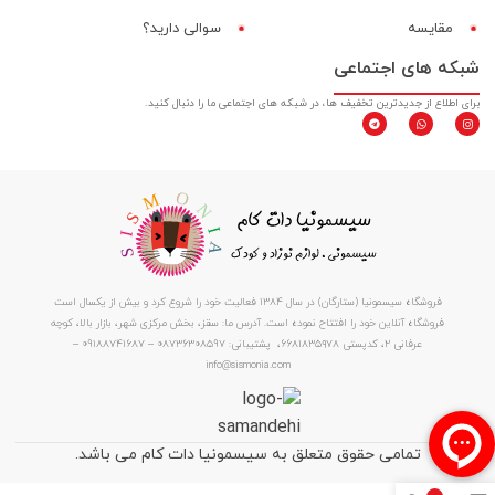
مقایسه‌
سوالی دارید؟
شبکه های اجتماعی
برای اطلاع از جدیدترین تخفیف ها، در شبکه های اجتماعی ما را دنبال کنید.
فروشگاه سیسمونیا (ستارگان) در سال 1384 فعالیت خود را شروع کرد و بیش از یکسال است
فروشگاه آنلاین خود را افتتاح نموده است. آدرس ما: سقز، بخش مرکزی شهر، بازار بالا، کوچه
عرفانی ۲، کدپستی ۶۶۸۱۸۳۵۹۷۸، پشتیبانی: 08736308597 – 09188741687 –
info@sismonia.com
تمامی حقوق متعلق به سیسمونیا دات کام می باشد.