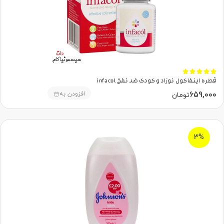





قطره اینفاکول نوزاد و کودک ضد نفخ infacol
659,000
افزودن به
تومان
3%