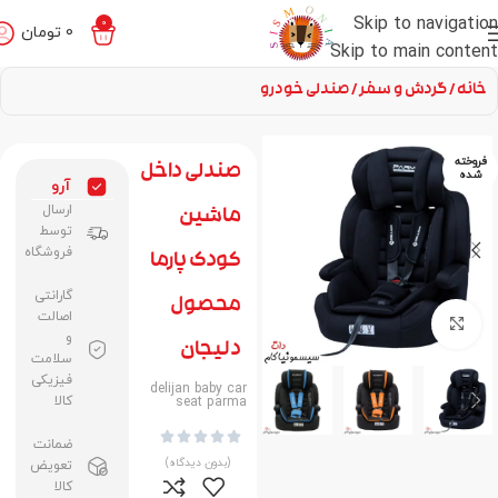
Skip to navigation
0
0
تومان
Skip to main content
خانه
گردش و سفر
صندلی خودرو
فروخته
صندلی داخل
شده
آرو
ارسال
ماشین
توسط
فروشگاه
کودک پارما
گارانتی
محصول
اصالت
برای بزرگنمایی کلیک کنید
و
دلیجان
سلامت
فیزیکی
delijan baby car
کالا
seat parma





ضمانت
(بدون دیدگاه)
تعویض
کالا