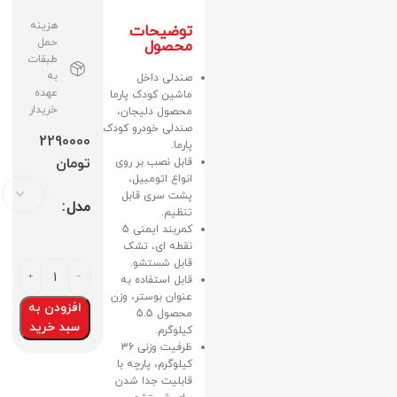
هزینه
توضیحات
حمل
محصول
طبقات
به
صندلی داخل
عهده
ماشین کودک پارما
خریدار
محصول دلیجان،
صندلی خودرو کودک
2290000
پارما.
تومان
قابل نصب بر روی
انواع اتومبیل،
پشت سری قابل
مدل
تنظیم.
کمربند ایمنی 5
نقطه ای، تشک
قابل شستشو.
قابل استفاده به
عنوان بوستر، وزن
افزودن به
محصول 5.5
سبد خرید
کیلوگرم.
ظرفیت وزنی 36
کیلوگرم، پارچه با
قابلیت جدا شدن