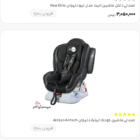
صندلی داخل ماشین الیت مدل نیو دلیجان New Elite
افزودن به
3,050,000
تومان





صندلی ماشین کودک ایرتک دلیجان delijan Airtech
افزودن به