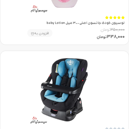





لوسیون کودک جانسون اصلی 300 میل baby Lotion
350,000
تومان
افزودن به
338,000
تومان




