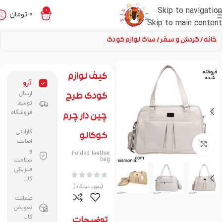
Skip to navigation
0
0
تومان
Skip to main content
خانه
گردش و سفر
ساک لوازم کودک
فروخته
کیف لوازم
شده
آرو
ارسال
کودک طرح
توسط
فروشگاه
چین دار چرم
گارانتی
کوکالو
اصالت
برای بزرگنمایی کلیک کنید
و
Folded leather
bag
سلامت
فیزیکی





کالا
(بدون دیدگاه)
ضمانت
تعویض
کالا
توضیحات