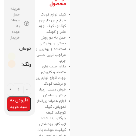
محصول
هزینه
کیف لوازم کودک
حمل
طرح چین دار چرم
طبقات
کوکالو، کیف لوازم
به
مادر و کودک.
عهده
حمل به دو روش
خریدار
دستی و رودوشی.
تومان
استفاده از بهترین و
مرغوب ترین جنس
چرم.
رنگ
دارای جیب های
متعدد و کاربردی
جهت انواع لوازم ریز
و درشت کودک.
خوش دست، زیبا،
جادار و مطمئن.
افزودن به
لوازم همراه: زیرانداز
سبد خرید
تعویض، کیف
کوچک، کیف
بزرگتر، بند شانه
ای، کاور بهداشتی.
کیفیت دوخت بالا،
طراحی منحصر به