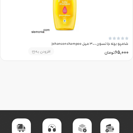





شامپو بچه جانسون 300 میل johanson shampoo
65,000
افزودن به
تومان