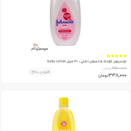





لوسیون کودک جانسون اصلی 300 میل baby Lotion
350,000
تومان
افزودن به
338,000
تومان