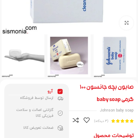
برای بزرگنمایی کلیک کنید
صابون بچه جانسون 100
آرو
ارسال توسط فروشگاه
گرمی baby soap
گارانتی اصالت و سلامت
Johnson baby soap
فیزیکی کالا





(3 دیدگاه)
ضمانت تعویض کالا
توضیحات محصول