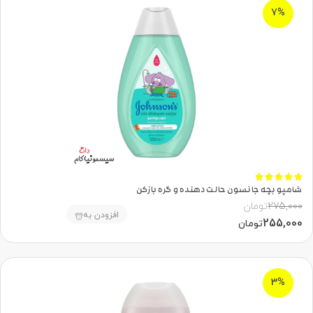
7%





شامپو بچه جانسون حالت دهنده و گره بازکن
275,000
تومان
افزودن به
255,000
تومان
3%