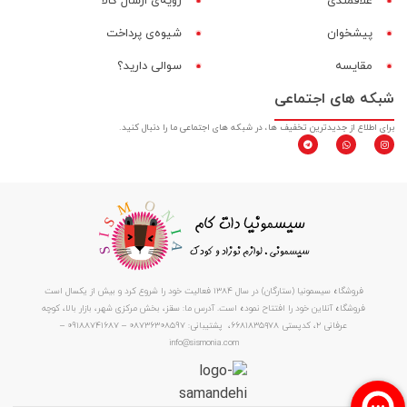
علاقمندی
رویه‌ی ارسال کالا
پیشخوان
شیوه‌ی پرداخت
مقایسه‌
سوالی دارید؟
شبکه های اجتماعی
برای اطلاع از جدیدترین تخفیف ها، در شبکه های اجتماعی ما را دنبال کنید.
فروشگاه سیسمونیا (ستارگان) در سال 1384 فعالیت خود را شروع کرد و بیش از یکسال است
فروشگاه آنلاین خود را افتتاح نموده است. آدرس ما: سقز، بخش مرکزی شهر، بازار بالا، کوچه
عرفانی ۲، کدپستی ۶۶۸۱۸۳۵۹۷۸، پشتیبانی: 08736308597 – 09188741687 –
info@sismonia.com