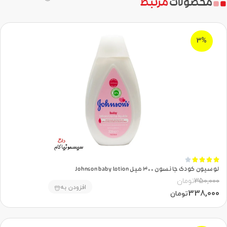
محصولات
مرتبط
3%





لوسیون کودک جانسون 300 میل Johnson baby lotion
350,000
تومان
افزودن به
338,000
تومان