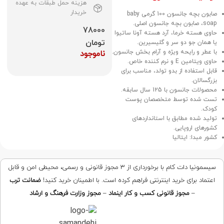
هزینه حمل طبقات به عهده
خریدار
صابون بچه جانسون 100 گرمی baby
soap، صابون بچه جانسون اصلی.
78000
حاوی هسته خرما، آرد هسته آونا ساتیوا
تومان
یا همان جو دو سر و گلیسیرین.
با عطر و رایحه ویژه و آرام بخش جانسون.
ناموجود
حاوی ویتامین E و نرم کننده خاص.
قابل استفاده از بدو تولد، مناسب برای
بزرگسالان.
محصولات جانسون با 125 سال سابقه.
تست شده توسط متخصصان پوست
کودک.
تولید شده مطابق با استانداردهای
کشورهای اروپایی.
کشور مبدا: ایتالیا
سیسمونیا دات کام با برخورداری از ۳ مجوز قانونی و رسمی، محیطی امن و قابل
اعتماد برای خرید اینترنتی فراهم کرده است. با اطمینان خرید کنید!
ضمانت ترب
–
مجوز قانونی کسب و کار اینماد
–
مجوز وزارت فرهنگ و ارشاد