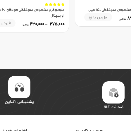





سودوکرم
اورجینال
افزودن به
8
تومان
افزودن 
430,000
–
275,000
تومان
پشتیبانی آنلاین
ضمانت کالا
حساب کاربری
راهنمای خرید