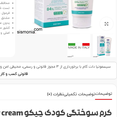
محافظت،
تست شد
فرمول غنی 
مشتق شده و ف
بدون عطر، بدون بو ب
برای بزرگنمایی کلیک کنید
کشور مبد
اصلی و اورجينال، 
سیسمونیا دات کام با برخورداری از ۳ مجوز قانونی و رسمی، محیطی امن و قابل اعتماد برای خرید اینترنتی فراهم کرده است. با اطمینان خرید کنید!
قانونی کسب و کار ا
توضیحات
توضیحات تکمیلی
نظرات (0)
کرم سوختگی کودک چیکو 100ml nappy cream