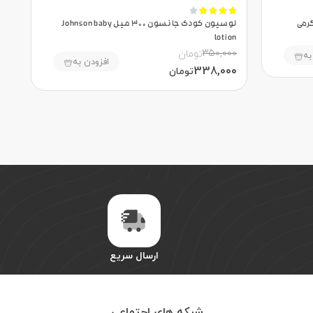





 مخصوص سوختگی کودکان 60 گرمی
لوسیون کودک جانسون 300 میل Johnson baby
lotion
350,000
تومان
به
افزودن به
338,000
تومان
ارسال سریع
شبکه های اجتماعی