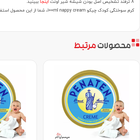
8 ترفند تشخیص اصل بودن شیشه شیر اونت
اینجا
ببینید.
کرم سوختگی کودک چیکو 100ml nappy cream، شما از این محصول استفاده کرده‌اید! و یا خواهید کرد! با درج نظرات راه را برای هم نوعان خودتان روشن کنید. فروشگاه حضوری‌ و آنلاین سیسمونیا دات کام.
محصولات
مرتبط