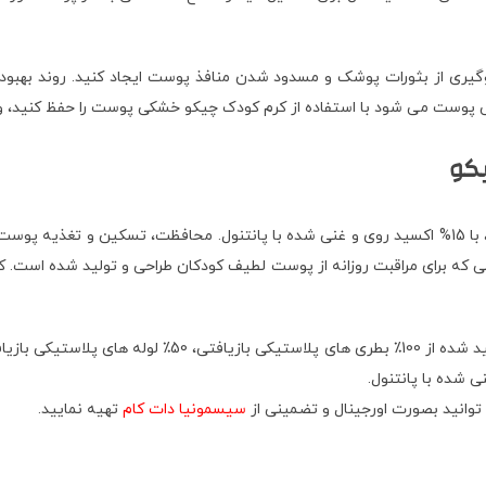
یری از بثورات پوشک و مسدود شدن منافذ پوست ایجاد کنید. روند بهبودی
ت می شود با استفاده از کرم کودک چیکو خشکی پوست را حفظ کنید، و به 
کو
مناسب از بدو تولد به بالا، فرمول 84% منشا گیاهی و طبیعی، بدون عطر، با 15% اکسید روی و غنی شده با
مشتق شده و فرموله شده با 84% مواد طبیعی و گیاهی. این محص
سیسمونیا دات کام
تهیه نمایید.