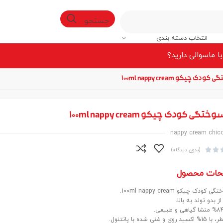
جستجو
انتخاب دسته بندی
ا ما
سوالی دارید؟
ک چیکو 100ml nappy cream
تگی کودک چیکو 100ml nappy cream
nappy cream chic


(بدون دیدگاه)
حات محصول
کودک چیکو 100ml nappy cream.
 بدو تولد به بالا.
 و غنی شده با پانتنول.