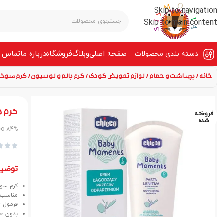
Skip to navigation
Skip to main content
صفحه‌ اصلی
وبلاگ
فروشگاه
درباره ما
تماس ب
دسته بندی محصولات
خانه
بهداشت و حمام
لوازم تعویض کودک
کرم بالم و لوسیون
کرم سوختگی کود
کرم سوخ
فروخته
شده
co 84%



توضی
کرم سوختگی 
مناسب از
فرمول 84% منشا گیاهی و طبیعی.
بدون عطر، با 15% اکسید روی