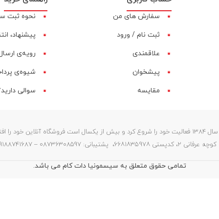
سفارش های من
نحوه ثبت س
ثبت نام / ورود
پیشنهاد، انت
علاقمندی
رویه‌ی ارسال 
پیشخوان
شیوه‌ی پردا
مقایسه‌
سوالی دارید؟
فروشگاه سیسمونیا (ستارگان) در سال 1384 فعالیت خود را شروع کرد و بیش از یکسال است فروشگاه آنلای
087363 – 09188741687 – info@sismonia.com
تمامی حقوق متعلق به سیسمونیا دات کام می باشد.