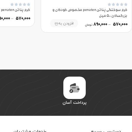










کرم سوختگی پناتن penaten مخصوص کودکان و
کرم پناتن penaten مخصوص سوختگی 150 میل
بزرگسالان 50 میل
90,000
–
570,000
افزودن به
890,000
–
570,000
تومان
پرداخت آسان
دسترسی سریع
خدمات مشتریان