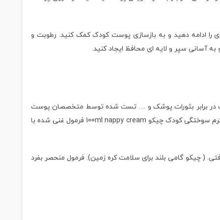
 را ادامه دهید و به بازسازی پوست کودک کمک کنید. رطوبت و
آسانی سپر و لایه ای محافظ ایجاد کنید.
 پانتنول. محافظت، تسکین و تغذیه پوست در برابر بثورات پوشک و … تست شده توسط متخصصان پوست
برای پوست های حساس و … شرکت چیکو خط کاملی از محصولات بهداشتی که برای مراقبت روزانه از پوست لطیف کودکان طراحی و تولید شده است. کرم سوختگی کودک چیکو 100ml nappy cream فرمول غنی شده با
ول تولید شده از 100٪ بطری های پلاستیکی بازیافتی، 50٪ لوله های پلاستیکی بازیافتی. ( چیکو گامی بلند برای سلامت کره زمین). فرمول منحصر بفرد