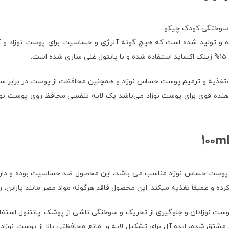
 شده و تولید شده است که هیچ گونه آلرژی و حساسیت برای پوست نوزا
.
100ml nappy cre برای محافظت، تسکین ،تغذیه و ترمیم پوست حساس نوزاد و همچنین محافظت از
نده قوی برای پوست نوزاد می‌باشد یک لایه تنفسی محافظ روی پوست نوزا
100ml nap برای مراقب های روزانه از پوست حساس نوزاد مناسب می‌ باشد، این محصول ضد حسا
 و عمیقأ تغذیه میکند. این محصول فاقد هرگونه مواد مضر مانند پارابن، را
ست نوزادان و جلوگیری از تحریک و سوخنگی ناشی از پوشک. پانتنول استفا
 طراحی شده با فرمولی ملایم، با 84% مواد طبیعی مشتق شده، ایده آل برای تشکیل لایه و مانع محافظ