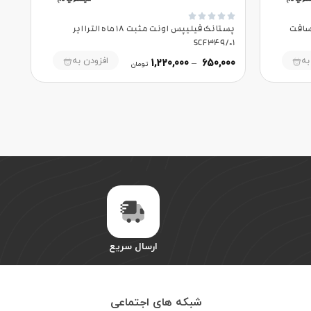





 ماه الترا سافت
پستانک فیلیپس اونت مثبت 18 ماه الترا ایر
SCF349/01
به
افزودن به
1,220,000
–
650,000
تومان
ارسال سریع
شبکه های اجتماعی