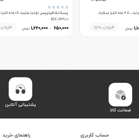





پستانک فیلیپس اونت 0 تا 2 ماه الترا ستارت
پستانک فیلیپس اونت مثبت 18
SCF093/01
افزودن به
افزودن 
1,220,000
–
650,000
1,
تومان
تومان
پشتیبانی آنلاین
ضمانت کالا
حساب کاربری
راهنمای خرید