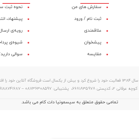
سفارش های من
نحوه ثبت س
ثبت نام / ورود
پیشنهاد، انت
علاقمندی
رویه‌ی ارسال 
پیشخوان
شیوه‌ی پردا
مقایسه‌
سوالی دارید؟
فروشگاه سیسمونیا (ستارگان) در سال 1384 فعالیت خود را شروع کرد و بیش از یکسال است فروشگاه آنلای
087363 – 09188741687 – info@sismonia.com
تمامی حقوق متعلق به سیسمونیا دات کام می باشد.