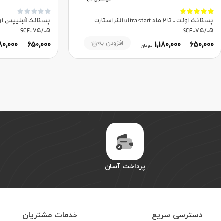










پستانک اونت 0 تا 2 ماه ultra start الترا ستارت
SCF075/05
SCF075/05
افزودن به
180,000
–
650,000
1,180,000
–
650,000
تومان
پرداخت آسان
دسترسی سریع
خدمات مشتریان