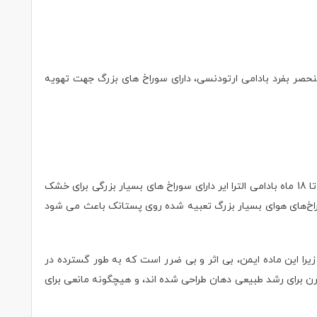
لترا ایر فیل و پنگوئن SCF080/12 ساخته شده از سیلیکون 100 درصد طبیعی (نچرال)، فاقد مواد مضر، فاقد BPA، طراحی منحصر بفرد بادامی ارتودنسی، دارای سوراخ های بزرگ جهت تهویه
6 تا 18 ماه بادامی الترا ایر دارای سوراخ های بسیار بزرگی برای خشک
اخ‌های هوای بسیار بزرگ تعبیه شده روی پستانک باعث می شود
یرا این ماده ایمن، بی اثر و بی ضرر است که به طور گسترده در
یکونی بسیار نرم و ارتودنسی، متقارن برای رشد طبیعی دهان طراحی شده اند، و هیچگونه مانعی برای