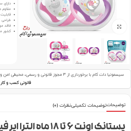
دارای س
مقاوم در
قابلیت 
طراحی م
فاقد مواد
برای بزرگنمایی کلیک کنید
کشور مب
سیسمونیا دات کام با برخورداری از ۳ مجوز قانونی و رسمی، محیطی امن و قابل اعتماد برای خرید اینترنتی فراهم کرده است. با اطمینان خرید کنید!
قانونی کسب و کار ا
توضیحات
توضیحات تکمیلی
نظرات (0)
پستانک اونت 6 تا 18 ماه الترا ایر فیل و پنگوئن SCF080/12