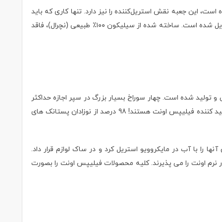
که همراه محصول ارائه شده است، این جعبه نقش استریل‌کننده را نیز دارد. تنها کاری که باید
انجام دهید این است که مقداری آب اضافه کنید و آن را در مایکروویو قرار دهید. سپس خیالتان راحت باشد که برای استفاده بعدی، تمیز و کاملا استریل شده است. ساخته شده از سیلیکون ۱۰۰٪ طبیعی (نچرال)، فاقد
بل تنفس، برای پوست حساس کودک طراحی و تولید شده است. چهار سوراخ بسیار بزرگ در سپر اجازه حداکثر
جریان هوا را می دهد، بنابراین پوست خشک تر می ماند و در عین حال از سرخ شدگی و حساسیت جلوگیری می شود. 94 درصد از مادران موافق و تایید کننده فیلیپس اونت هستند! 98 درصد از نوزادان پستانک های
نک بسته بندی شده در 1 جعبه برای ضد عفونی کننده که می توان آنها را با آب در مایکروویو استریل کرد و در ساک لوازم قرار داد.
 فوق العاده با کیفیت و بسیار نرم اونت را می پذیرند. کلیه محصولات فیلیپس اونت را بصورت