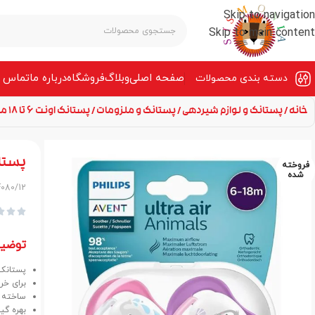
Skip to navigation
Skip to main content
صفحه‌ اصلی
وبلاگ
فروشگاه
درباره ما
تماس ب
دسته بندی محصولات
خانه
پستانک و لوازم شیردهی
پستانک و ملزومات
پستانک اونت 6 تا 18 ماه الترا ایر فیل و پنگوئن SCF080/12
پستانک اونت 6 تا 18 
فروخته
شده
F080/12



توضی
پستانک اونت 6 تا 18 ماه الترا
برای خرید بسته
ساخته شده از
بهره گی