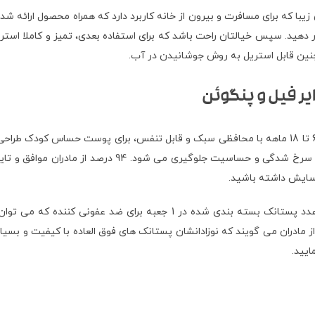
 ماه الترا ایر فیل و پنگوئن SCF080/12 دارای جعبه ای زیبا که برای مسافرت و بیرون از خانه کاربرد دارد 
پستانک اونت 6 تا 18 ماه الترا ایر فیل و پنگوئن SCF080/12 برای کودکان 6 تا 18 ماهه با محافظی سبک و قا
 آسایش داشته باشید.
پستانک اونت 6 تا 18 ماه الترا ایر فیل و پنگوئن SCF080/12 همراه با 2 عدد پستا
تقل، ایالات متحده آمریکا، 2016 – 2017 نشان داد 98 درصد از مادران می گویند که نوزادانشان پستانک های
ایید.