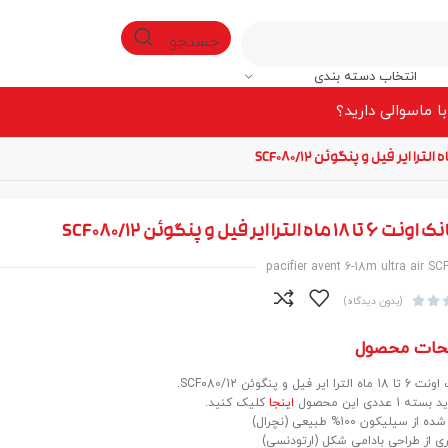
جستجو
انتخاب دسته بندی
ا ما
سوالی دارید؟
ماه الترا ایر فیل و پنگوئن SCF080/12
pacifier avent 6-18m ultra air SC


(بدون دیدگاه)
حات محصول
 ایر فیل و پنگوئن SCF080/12.
 1 عددی این محصول
اینجا
کلیک کنید.
 سیلیکون 100% طبیعی (نچرال)
ری از طراحی بادامی شکل (ارتودنسی)