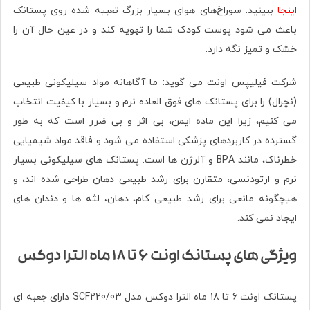
اینجا
ببینید. سوراخ‌های هوای بسیار بزرگ تعبیه شده روی پستانک
باعث می شود پوست کودک شما را تهویه کند و در عین حال آن را
خشک و تمیز نگه دارد.
شرکت فیلیپس اونت می گوید: ما آگاهانه مواد سیلیکونی طبیعی
(نچرال) را برای پستانک های فوق العاده نرم و بسیار با کیفیت انتخاب
می کنیم، زیرا این ماده ایمن، بی اثر و بی ضرر است که به طور
گسترده در کاربردهای پزشکی استفاده می شود و فاقد مواد شیمیایی
خطرناک، مانند BPA و آلرژن ها است. پستانک های سیلیکونی بسیار
نرم و ارتودنسی، متقارن برای رشد طبیعی دهان طراحی شده اند، و
هیچگونه مانعی برای رشد طبیعی کام، دهان، لثه ها و دندان های
ایجاد نمی کند.
ویژگی های پستانک اونت ۶ تا ۱۸ ماه الترا دوکس
پستانک اونت ۶ تا ۱۸ ماه الترا دوکس مدل SCF220/03 دارای جعبه ای