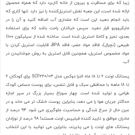
زیبا که برای مسافرت و بیرون از خانه کاربرد دارد که همراه محصول
ارائه شده است، این جعبه نقش استریل‌کننده را نیز دارد. تنها کاری که
باید انجام دهید این است که مقداری آب اضافه کنید و آن را در
مایکروویو قرار دهید. سپس خیالتان راحت باشد که برای استفاده
بعدی، تمیز و کاملا استریل شده است. ساخته شده از سیلیکون ۱۰۰٪
طبیعی (نچرال)، فاقد مواد مضر، فاقد BPA، قابلیت استریل کردن با
مواد مخصوص استریل، همچنین قابل استریل به روش جوشانیدن در
آب.
پستانک اونت ۶ تا ۱۸ ماه الترا دوکس مدل SCF220/03 برای کودکان 6
تا 18 ماهه با محافظی سبک و قابل تنفس، برای پوست حساس کودک
طراحی و تولید شده است. چهار سوراخ بسیار بزرگ در سپر اجازه
حداکثر جریان هوا را می دهد، بنابراین پوست خشک تر می ماند و در
عین حال از سرخ شدگی و حساسیت جلوگیری می شود. 94 درصد از
مادران موافق و تایید کننده فیلیپس اونت هستند! 98 درصد از نوزادان
پستانک های اونت را می پذیرند، بنابراین می توانید با این انتخاب