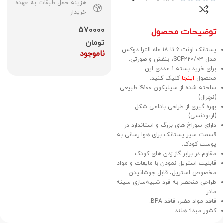
هزینه حمل طبقات به عهده
خریدار
570000
توضیحات محصول
تومان
پستانک اونت ۶ تا ۱۸ ماه الترا دوکس
ناموجود
مدل SCF220/03، بنفش و صورتی.
برای خرید بسته 1 عددی این
محصول
اینجا
کلیک کنید.
ساخته شده از سیلیکون 100% طبیعی
(نچرال)
بهره گیری از طراحی بادامی شکل
(ارتودنسی)
دارای سوراخ های بزرگ و استاندارد در
قسمت سپر پستانک برای هوا رسانی به
پوست کودک.
مقاوم در برابر گاز زدن های کودک.
قابلیت استریل نمودن با مایعات و مواد
مخصوص استریل، قابل جوشانیدن.
طراحی منحصر به فرد شبیه‌سازی سینه
مادر.
فاقد مواد مضر، فاقد BPA.
کشور مبدا: هلند.