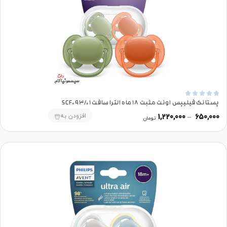





پستانک فیلیپس اونت مثبت 18 ماه الترا سافت SCF093/01
افزودن به
1,220,000
–
650,000
تومان