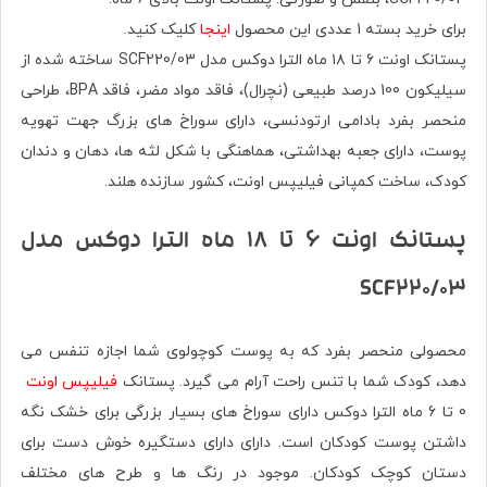
برای خرید بسته 1 عددی این محصول
اینجا
کلیک کنید.
پستانک اونت ۶ تا ۱۸ ماه الترا دوکس مدل SCF220/03 ساخته شده از
سیلیکون 100 درصد طبیعی (نچرال)، فاقد مواد مضر، فاقد BPA، طراحی
منحصر بفرد بادامی ارتودنسی، دارای سوراخ های بزرگ جهت تهویه
پوست، دارای جعبه بهداشتی، هماهنگی با شکل لثه ها، دهان و دندان
کودک، ساخت کمپانی فیلیپس اونت، کشور سازنده هلند.
پستانک اونت ۶ تا ۱۸ ماه الترا دوکس مدل
SCF220/03
محصولی منحصر بفرد که به پوست کوچولوی شما اجازه تنفس می
دهد، کودک شما با تنس راحت آرام می گیرد. پستانک
فیلیپس اونت
0 تا 6 ماه الترا دوکس دارای سوراخ های بسیار بزرگی برای خشک نگه
داشتن پوست کودکان است. دارای دارای دستگیره خوش دست برای
دستان کوچک کودکان. موجود در رنگ ها و طرح های مختلف