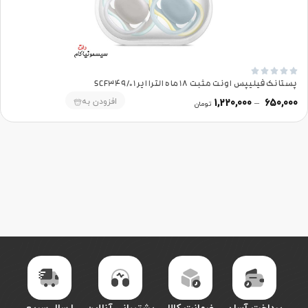





پستانک فیلیپس اونت مثبت 18 ماه الترا ایر SCF349/01
افزودن به
1,220,000
–
650,000
تومان