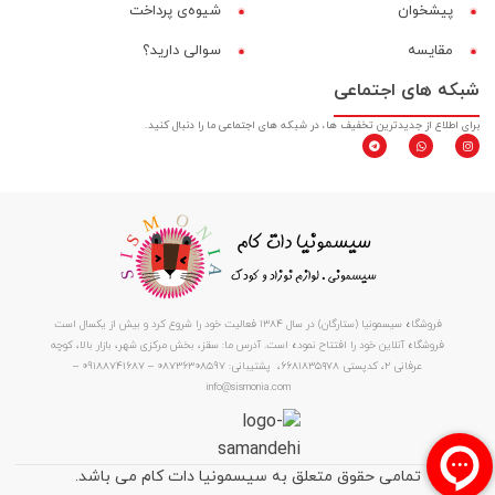
پیشخوان
شیوه‌ی پرداخت
مقایسه‌
سوالی دارید؟
شبکه های اجتماعی
برای اطلاع از جدیدترین تخفیف ها، در شبکه های اجتماعی ما را دنبال کنید.
فروشگاه سیسمونیا (ستارگان) در سال 1384 فعالیت خود را شروع کرد و بیش از یکسال است
فروشگاه آنلاین خود را افتتاح نموده است. آدرس ما: سقز، بخش مرکزی شهر، بازار بالا، کوچه
عرفانی ۲، کدپستی ۶۶۸۱۸۳۵۹۷۸، پشتیبانی: 08736308597 – 09188741687 –
info@sismonia.com
تمامی حقوق متعلق به سیسمونیا دات کام می باشد.