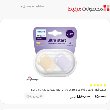
مشاهده همه
محصولات
مرتبط





پستانک اونت 0 تا 2 ماه ultra start الترا ستارت SCF075/05
افزودن به
1,180,000
–
650,000
تومان