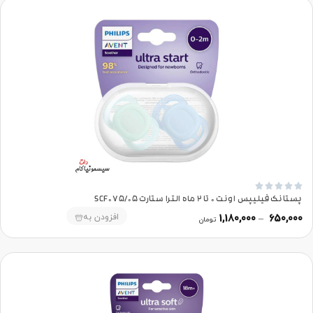





پستانک فیلیپس اونت 0 تا 2 ماه الترا ستارت SCF075/05
افزودن به
1,180,000
–
650,000
تومان