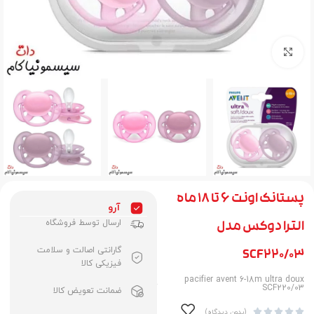
برای بزرگنمایی کلیک کنید
پستانک اونت ۶ تا ۱۸ ماه
آرو
ارسال توسط فروشگاه
الترا دوکس مدل
گارانتی اصالت و سلامت
SCF220/03
فیزیکی کالا
pacifier avent 6-18m ultra doux
SCF220/03
ضمانت تعویض کالا





(بدون دیدگاه)