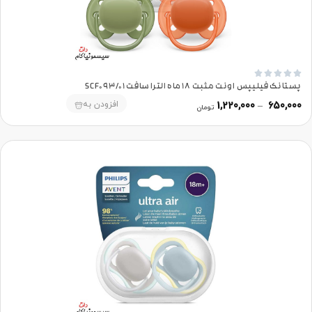





پستانک فیلیپس اونت مثبت 18 ماه الترا سافت SCF093/01
افزودن به
1,220,000
–
650,000
تومان