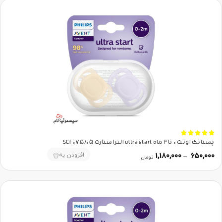





پستانک اونت 0 تا 2 ماه ultra start الترا ستارت SCF075/05
افزودن به
1,180,000
–
650,000
تومان