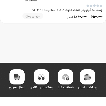





پستانک فیلیپس اونت مثبت 18 ماه الترا ایر SCF349/01
افزودن به
1,220,000
–
650,000
تومان
پرداخت آسان
ضمانت کالا
پشتیبانی آنلاین
ارسال سریع