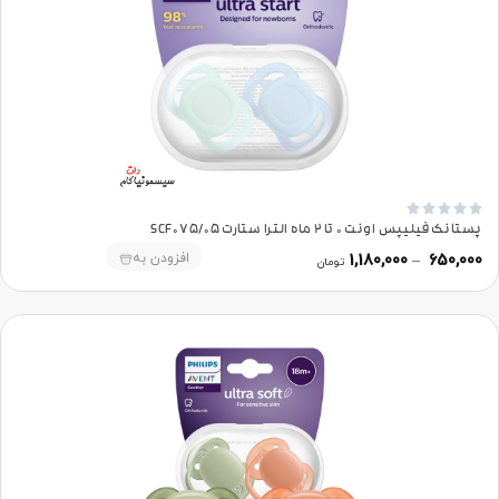





پستانک فیلیپس اونت 0 تا 2 ماه الترا ستارت SCF075/05
افزودن به
1,180,000
–
650,000
تومان