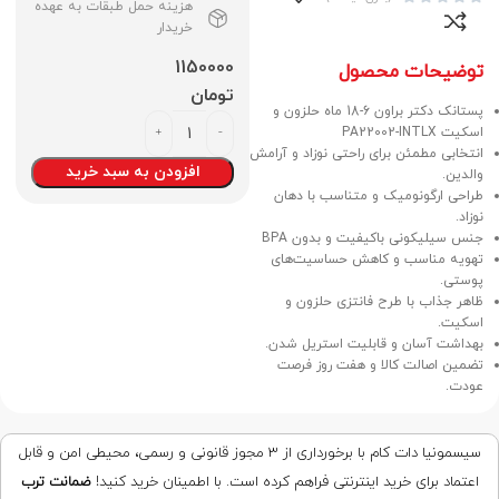
هزینه حمل طبقات به عهده
خریدار
1150000
توضیحات محصول
تومان
پستانک دکتر براون 6-18 ماه حلزون و
اسکیت PA22002-INTLX
انتخابی مطمئن برای راحتی نوزاد و آرامش
افزودن به سبد خرید
والدین.
طراحی ارگونومیک و متناسب با دهان
نوزاد.
جنس سیلیکونی باکیفیت و بدون BPA
تهویه مناسب و کاهش حساسیت‌های
پوستی.
ظاهر جذاب با طرح فانتزی حلزون و
اسکیت.
بهداشت آسان و قابلیت استریل شدن.
تضمین اصالت کالا و هفت روز فرصت
عودت.
سیسمونیا دات کام با برخورداری از ۳ مجوز قانونی و رسمی، محیطی امن و قابل
اعتماد برای خرید اینترنتی فراهم کرده است. با اطمینان خرید کنید!
ضمانت ترب