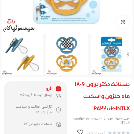
برای بزرگنمایی کلیک کنید
پستانک دکتر براون 6-18
آرو
ارسال توسط فروشگاه
ماه حلزون و اسکیت
گارانتی اصالت و سلامت
PA22002-INTLX
فیزیکی کالا
pacifier dr browns 6-18m PA22002-
INTLX
ضمانت تعویض کالا





(بدون دیدگاه)