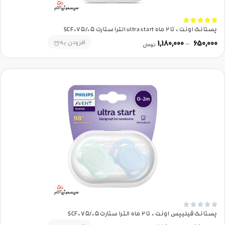





پستانک اونت 0 تا 2 ماه ultra start الترا ستارت SCF075/05
افزودن به
1,180,000
–
650,000
تومان





پستانک فیلیپس اونت 0 تا 2 ماه الترا ستارت SCF075/05