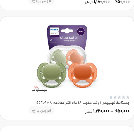
افزودن به
1,180,000
–
650,000
تومان





پستانک فیلیپس اونت مثبت 18 ماه الترا سافت SCF093/01
افزودن به
1,220,000
–
650,000
تومان