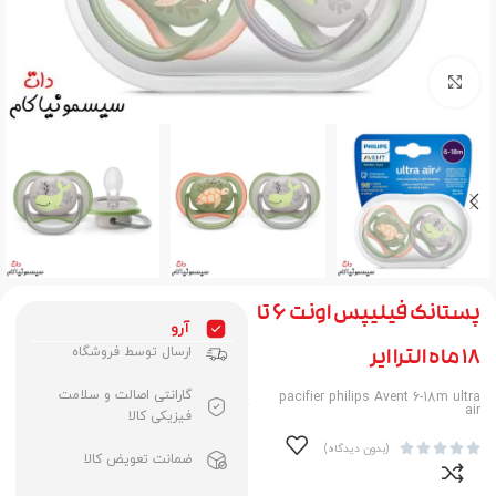
برای بزرگنمایی کلیک کنید
پستانک فیلیپس اونت 6 تا
آرو
ارسال توسط فروشگاه
18 ماه الترا ایر
گارانتی اصالت و سلامت
pacifier philips Avent 6-18m ultra
air
فیزیکی کالا





(بدون دیدگاه)
ضمانت تعویض کالا