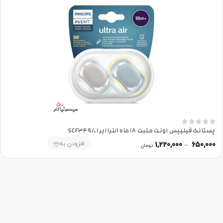





پستانک فیلیپس اونت مثبت 18 ماه الترا ایر SCF349/01
افزودن به
1,220,000
–
650,000
تومان