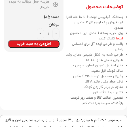
هزینه حمل طبقات به عهده
توضیحات محصول
خریدار
1050000
پستانک فیلیپس اونت 6 تا 18 ماه الترا
ایر، فروش پک اورجینال ۲ عددی و ۱
تومان
عددی.
برای خرید بسته 1 عددی این محصول
اینجا
کلیک کنید.
افزودن به سبد خرید
بافت و طراحی ایده آل برای احساس
راحتی.
طراحی شده به شکل طبیعی دهان، رشد
طبیعی دندان ها و لثه ها.
قابل استریل نمودن آسان، سپس در
ساک کودک قرار دهید.
پذیرش محصول توسط ۹۸٪ کودکان.
فاقد مواد مضر، فاقد BPA.
مقاوم در برابر گاز زدن کودک.
کشور مبدا: انگلستان.
تضمین اصالت کالا و هفت روز فرصت
بازگشت، سیسمونیا دات کام.
سیسمونیا دات کام با برخورداری از ۳ مجوز قانونی و رسمی، محیطی امن و قابل