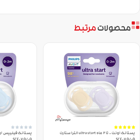
محصولات
مرتبط










پستانک اونت 0 تا 2 ماه ultra start الترا ستارت
SCF075/05
SCF075/05