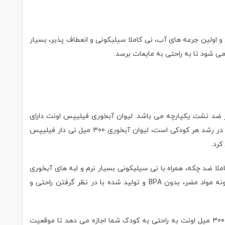
 و اولین جرعه های آب، نی کاملا سیلیکونی و انعطاف پذیر، بسیار
ی شود تا به راحتی به مایعات برسد.
لیوان آبخوری فیلیپس اونت دارای
دسته هایی با طراحی ارگونومیک که برای نگه داشتن دست های کوچک کودک بسیار ایده‌آل است. یادگیری به نوشیدن به طور مستقل گامی کلیدی در رشد هر کودکی است، لیوان آبخوری 300 میل نی دار فیلیپس
کرد.
راقبت های بهداشتی، کاملا ضد چکه، همراه با نی سیلیکونی بسیار نرم و لبه های آبخوری
360 درجه، رشد و آموزش کودک شما را تضمین می کند، همچنين مهارت های حرکتی و نوشیدنی تازه کسب شده را تحریک خواهد نمود. فاقد هرگونه مواد مضر، بدون BPA و تولید شده با در نظر گرفتن راحتی و
نی نرم و منعطف لیوان آبخوری 300 میل نی دار اونت بسیار ملایم بوده و باعث رشد سالم دهان، لثه و دندان های کودکان می شود. لیوان آبخوری 300 میل اونت به راحتی به کودک شما اجازه می دهد تا موقعیت