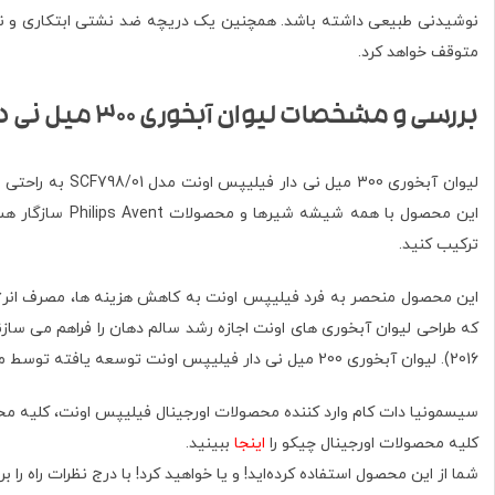
نوشیدنی طبیعی داشته باشد. همچنین یک دریچه ضد نشتی ابتکاری و نوآ
متوقف خواهد کرد.
بررسی و مشخصات لیوان آبخوری 300 میل نی دار اونت
لیوان آبخوری 
این محصول با 
ترکیب کنید.
2016). لیوان آبخوری 200 میل نی دار فیلیپس اونت توسعه یافته توسط متخصصان گفتار اطفال، دندانپزشک، ارگونومیست و ماما. تولید شده توسط کمپانی فیلیپس اونت. کشور مبدا: هلند.
سیسمونیا دات کام وارد کننده محصولات اورجينال فیلیپس اونت، کلیه مح
کلیه محصولات اورجينال چیکو را
اینجا
ببینید.
شما از این محصول استفاده کرده‌اید! و یا خواهید کرد! با درج نظرات راه ر