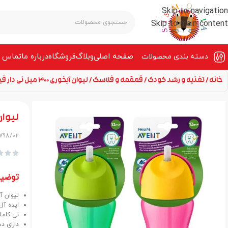
Skip to navigation
Skip to main content
صفحه‌ اصلی
وبلاگ
فروشگاه
درباره ما
تماس ب
دسته بندی محصولات
خانه
تغذیه و رشد کودک
قمقمه و فلاسک
لیوان آبخوری 300 میل نی دار فیلیپس اونت مدل SCF798/01
لیوان آبخوری 300 میل
F798/02



توضی
لیوان آبخوری 300 میل نی دار 
ایده آل
نی کامل
دارای د