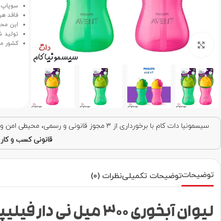
سوپاپ ف
فاقد هرگ
این محص
تولید ش
کشور مب
برای بزرگنمایی کلیک کنید
سیسمونیا دات کام با برخورداری از ۳ مجوز قانونی و رسمی، محیطی امن و قابل اعتماد برای خرید اینترنتی فراهم کرده است. با اطمینان خرید کنید!
قانونی کسب و کار ا
توضیحات
توضیحات تکمیلی
نظرات (0)
لیوان آبخوری 300 میل نی دار فیلیپس اونت مدل SCF798/01