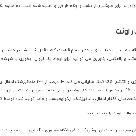
ورانه برای جلوگیری از نشت و چکه طراحی و تعبیه شده است، به علاوه ی
300 میل نی دار فیلیپس اونت مدل SCF798/01 به راحتی قابل مونتاژ و جدا سازی بوده و تمام قطعات کام
همه شیشه شیرها و محصولات Philips Avent سازگار هستند و بالعکس، بنابراین می توانید برای ایجاد ی
این محصول منحصر به فرد فیلیپس اونت به کاهش هز
که طراحی لیوان آبخوری های اونت اجازه رشد سالم دهان را فراهم می سازند. 95 درصد موافق هستند که نوشی
صولات اونت را
اینجا
ببینید.
ا برای هم نوعان خودتان روشن کنید. فروشگاه حضوری‌ و آنلاین سیسمونیا دات 