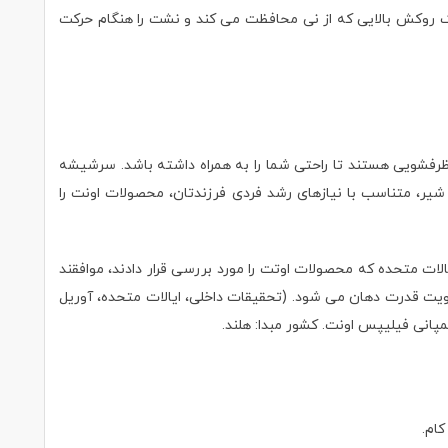
ک روکش بالایی که از نی محافظت می کند و نشت را هنگام حرکت
لا قابل شستشو در ماشین ظرفشویی هستند تا راحتی شما را به همراه داشته باشد. سرشیشه
ک لیوان آبخوری یا شیشه شیر، متناسب با نیازهای رشد فردی فرزندتان، محصولات اونت را
ینه ها، مصرف انرژی و انتشار CO2 کمک شایانی می کند. 90 درصد از 200 دندانپزشک اطفال ایالات متحده که محصولات اوتت را مورد بررسی قرار دادند، موافقند
دن با نی باعث تمرین عضلات دهان، تقویت قدرت دهان می شود. (تحقیقات داخلی، ایالات متحده، آوریل
کام.