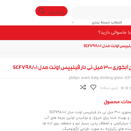
جستجو
انتخاب دسته بندی
ا ما
سوالی دارید؟
 نی دار فیلیپس اونت مدل SCF798/01
philips avent Baby drinking glass SC


(بدون دیدگاه)
حات محصول
فیلیپس اونت مدل SCF798/01.
 و بهینه شده برای شروع، و نوشیدن اولین جرعه های آب.
ا سیلیکونی و انعطاف پذیر، بسیار نرم و منعطف روی لثه ها.
سته های یکپارچه به صورت طراحی ارگونومیک.