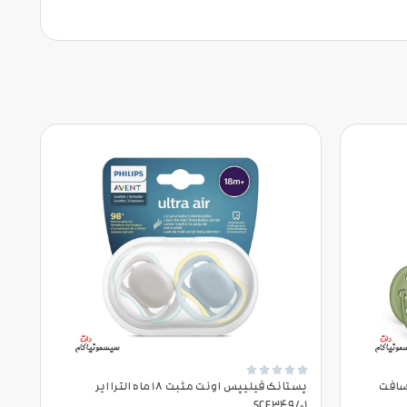





 ماه الترا سافت
پستانک فیلیپس اونت مثبت 18 ماه الترا ایر
SCF349/01