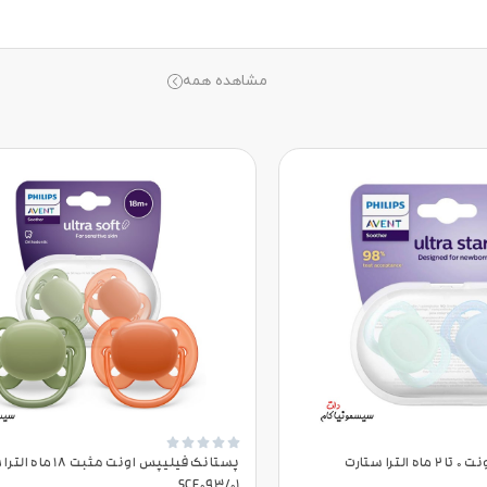
مشاهده همه





پستانک فیلیپس اونت 0 تا 2 ماه الترا ستارت
پستانک فیلیپس اونت مثبت 18
SCF093/01