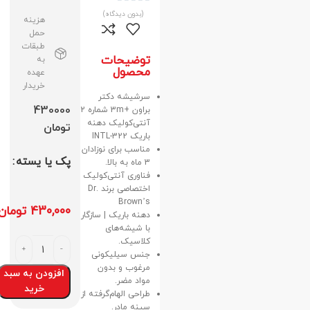
(بدون دیدگاه)
هزینه
حمل
طبقات
توضیحات
به
محصول
عهده
خریدار
سرشیشه دکتر
430000
براون +3m شماره 2
آنتی‌کولیک دهنه
تومان
باریک 322-INTL
مناسب برای نوزادان
پک یا یسته
3 ماه به بالا.
فناوری آنتی‌کولیک
اختصاصی برند Dr.
Brown’s
430,000
تومان
دهنه باریک | سازگار
با شیشه‌های
کلاسیک.
جنس سیلیکونی
مرغوب و بدون
افزودن به سبد
مواد مضر.
خرید
طراحی الهام‌گرفته از
سینه مادر.