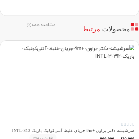
مشاهده همه
محصولات
مرتبط





سرشیشه دکتر براون +9m جریان غلیظ آنتی‌کولیک باریک 312-INTL
افزودن به