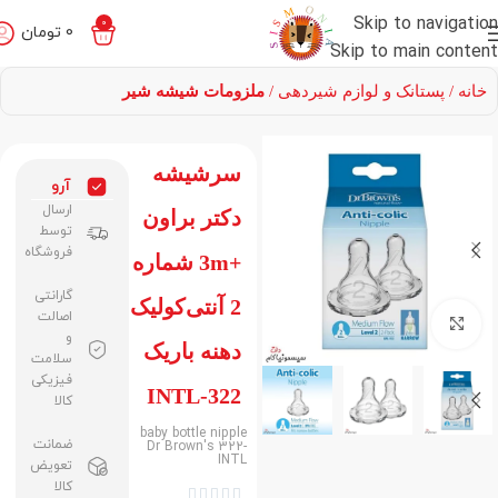
Skip to navigation
0
0
تومان
Skip to main content
خانه
پستانک و لوازم شیردهی
ملزومات شیشه شیر
سرشیشه
آرو
ارسال
دکتر براون
توسط
فروشگاه
+3m شماره
گارانتی
2 آنتی‌کولیک
اصالت
برای بزرگنمایی کلیک کنید
و
دهنه باریک
سلامت
فیزیکی
322-INTL
کالا
baby bottle nipple
ضمانت
Dr Brown's 322-
INTL
تعویض
کالا




