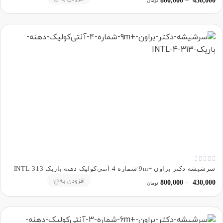
800,000
–
430,000
تومان





سرشیشه دکتر براون +9m شماره 4 آنتی‌کولیک دهنه باریک 313-INTL
افزودن به
800,000
–
430,000
تومان