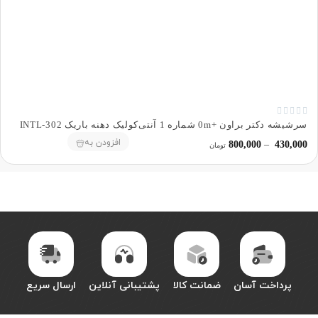





سرشیشه دکتر براون +0m شماره 1 آنتی‌کولیک دهنه باریک 302-INTL
افزودن به
800,000
–
430,000
تومان
پرداخت آسان
ضمانت کالا
پشتیبانی آنلاین
ارسال سریع