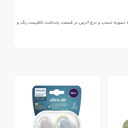
تال و پلمپ ارسال می شود، در صورتیکه بسته ۱ عددی خریداری کردید در مرحله تسویه حساب و درج آدرس در قسمت یادداشت کافیست رنگ و