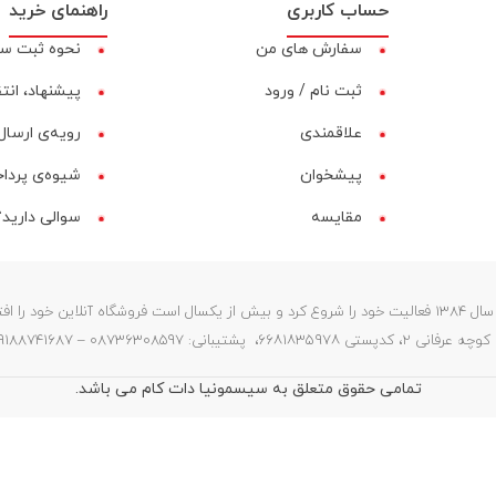
حساب کاربری
راهنمای خرید
سفارش های من
نحوه ثبت س
ثبت نام / ورود
پیشنهاد، انت
علاقمندی
رویه‌ی ارسال 
پیشخوان
شیوه‌ی پردا
مقایسه‌
سوالی دارید؟
فروشگاه سیسمونیا (ستارگان) در سال 1384 فعالیت خود را شروع کرد و بیش از یکسال است فروشگاه آنلای
087363 – 09188741687 – info@sismonia.com
تمامی حقوق متعلق به سیسمونیا دات کام می باشد.