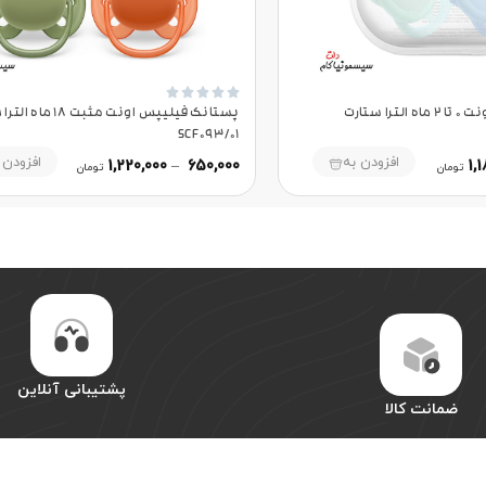





پستانک فیلیپس اونت 0 تا 2 ماه الترا ستارت
پستانک فیلیپس اونت مثبت 18
SCF093/01
افزودن به
افزودن 
1,220,000
–
650,000
1,
تومان
تومان
پشتیبانی آنلاین
ضمانت کالا