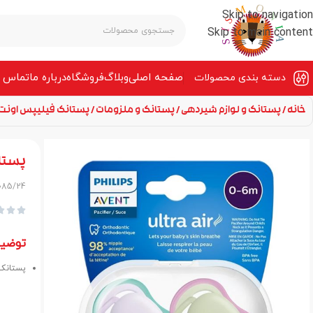
Skip to navigation
Skip to main content
صفحه‌ اصلی
وبلاگ
فروشگاه
درباره ما
تماس ب
دسته بندی محصولات
خانه
پستانک و لوازم شیردهی
پستانک و ملزومات
پستانک فیلیپس اونت 0 تا 6 ماه الترا ایر CF085/24
پستانک فیلی
F085/24



توضی
پستانک فیلیپس ا