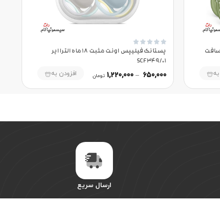





 ماه الترا سافت
پستانک فیلیپس اونت مثبت 18 ماه الترا ایر
SCF349/01
به
افزودن به
1,220,000
–
650,000
تومان
ارسال سریع