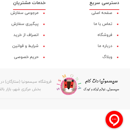
دسترسی سریع
خدمات مشتریان
صفحه اصلی
مرجوعی سفارش
تماس با ما
پیگیری سفارش
فروشگاه
انصراف از خرید
درباره ما
شرایط و قوانین
وبلاگ
حریم خصوصی
بخش مرکزی شهر، بازار بالا، کوچه عرفانی ۲، کدپستی ۶۶۸۱۸۳۵۹۷۸، پشتیبانی: 08597
جستجو