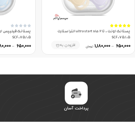










پستانک اونت 0 تا 2 ماه ultra start الترا ستارت
SCF075/05
SCF075/05
افزودن به
180,000
–
650,000
1,180,000
–
650,000
تومان
پرداخت آسان