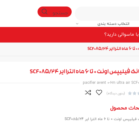
جستجو
انتخاب دسته بندی
ا ما
سوالی دارید؟
S
پس اونت 0 تا 6 ماه الترا ایر SCF085/24
pacifier avent 0-6m ultra air SC


(بدون دیدگاه)
حات محصول
ونت 0 تا 6 ماه الترا ایر SCF085/24