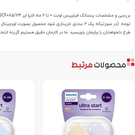
بررسی و مشخصات پستانک فیلیپس اونت 0 تا 6 ماه الترا ایر SCF085/24، فروش پک اورجینال ۲ عددی و ۱ عددی.
طرح دلخواهتان را برایمان بنویسید. ما در کارمان دقیق هستیم گزینه انتخا
محصولات
مرتبط