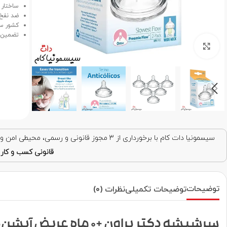
ساختار 
ضد نفخ و
کشور سا
تضمین ا
برای بزرگنمایی کلیک کنید
سیسمونیا دات کام با برخورداری از ۳ مجوز قانونی و رسمی، محیطی امن و قابل اعتماد برای خرید اینترنتی فراهم کرده است. با اطمینان خرید کنید!
قانونی کسب و کار ا
توضیحات
توضیحات تکمیلی
نظرات (0)
سرشیشه دکتر براون +0 ماه عریض آپشن‌پلاس WN0201-INTLX