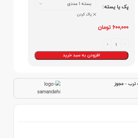
پک یا یسته
پاک کردن
600,000
تومان
افزودن به سبد خرید
 ترب
–
مجوز