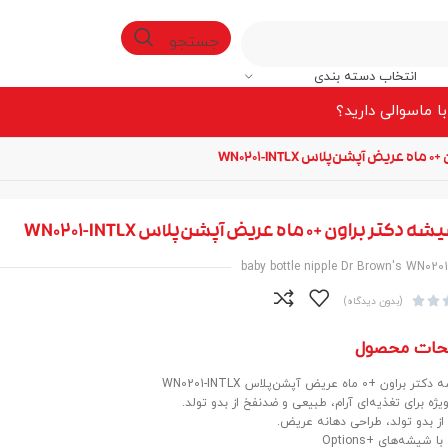
جستجو
انتخاب دسته بندی
ا ما
سوالی دارید؟
WN020
براون +0 ماه عریض آپشن‌پلاس WN0201-INTLX
baby bottle nipple Dr Brown's WN020


(بدون دیدگاه)
حات محصول
 +0 ماه عریض آپشن‌پلاس WN0201-INTLX
ژه برای تغذیه‌ای آرام، طبیعی و ضد‌نفخ از بدو تولد.
ز بدو تولد، طراحی دهانه عریض.
ا شیشه‌های +Options