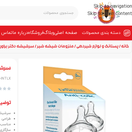
Skip to navigation
Skip to main content
صفحه‌ اصلی
وبلاگ
فروشگاه
درباره ما
تماس ب
دسته بندی محصولات
خانه
پستانک و لوازم شیردهی
ملزومات شیشه شیر
سرشیشه دکتر براون +0 ماه عریض آپشن‌پلاس 1-INTLX
سرشیشه دکتر 
1-INTLX



توضی
سرشیشه دکتر براون
طراحی وی
مناسب ا
سازگاری ب