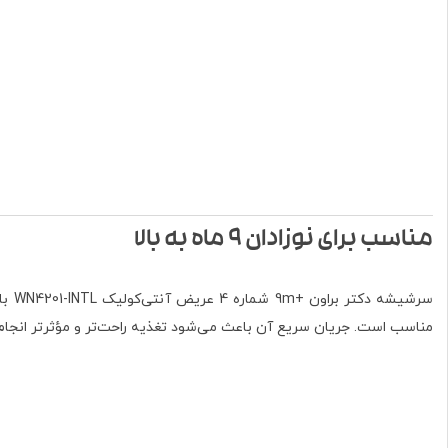
مناسب برای نوزادان ۹ ماه به بالا
سرشیشه دکتر براون +9m شماره 4 عریض آنتی‌کولیک WN4201-INTL با
مناسب است. جریان سریع آن باعث می‌شود تغذیه راحت‌تر و مؤثرتر انجام ش