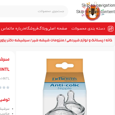
Skip to navigation
Skip to main content
صفحه‌ اصلی
وبلاگ
فروشگاه
درباره ما
تماس ب
دسته بندی محصولات
خانه
پستانک و لوازم شیردهی
ملزومات شیشه شیر
سرشیشه دکتر براون +9m شماره 4 عریض آنتی‌کولیک -INTL
INTL
01-INTL



توضی
سرشیشه دکتر براون +
مناسب برای ن