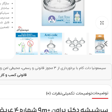
سازگار 
ساختار 
سیلیکون
صددرصد 
برای بزرگنمایی کلیک کنید
قابل ش
تضمین ا
سیسمونیا دات کام با برخورداری از ۳ مجوز قانونی و رسمی، محیطی امن و قابل اعتماد برای خرید اینترنتی فراهم کرده است. با اطمینان خرید کنید!
قانونی کسب و کار ا
توضیحات
توضیحات تکمیلی
نظرات (0)
سرشیشه دکتر براون +9m شماره 4 عریض آنتی‌کولیک WN4201-INTL