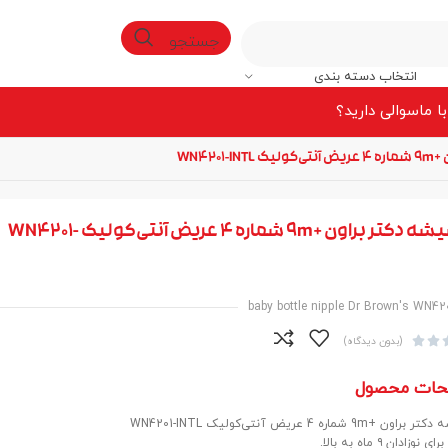
جستجو
انتخاب دسته بندی
ا ما
سوالی دارید؟
WN4201
سرشیشه دکتر براون +9m شماره 4 عریض آنتی‌کولیک WN4201-
baby bottle nipple Dr Brown's WN42


(بدون دیدگاه)
حات محصول
9m شماره 4 عریض آنتی‌کولیک WN4201-INTL
وزادان ۹ ماه به بالا.