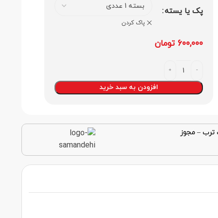
پک یا یسته
پاک کردن
600,000
تومان
افزودن به سبد خرید
 ترب
–
مجوز