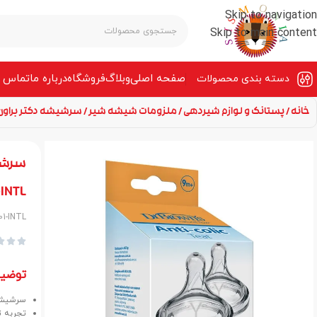
Skip to navigation
Skip to main content
صفحه‌ اصلی
وبلاگ
فروشگاه
درباره ما
تماس ب
دسته بندی محصولات
خانه
پستانک و لوازم شیردهی
ملزومات شیشه شیر
سرشیشه دکتر براون +9m جریان غلیظ عریض آپشن‌پلاس -INTL
INTL
01-INTL



توضی
سرشیشه دکتر براون +
تجربه تغ