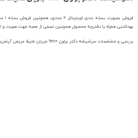
فروش
بهداشتی همراه با دفترچه محصول همچنین نصفی از جعبه جهت هویت و اصال
بررسی و مشخصات سرشیشه دکتر براون +9m جریان غلیظ عریض آپشن‌پلاس WNY201-INTL