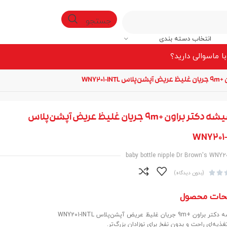
جستجو
انتخاب دسته بندی
ا ما
سوالی دارید؟
WNY201
سرشیشه دکتر براون +9m جریان غلیظ عریض آپشن‌پلاس
WNY201-
baby bottle nipple Dr Brown's WNY2


(بدون دیدگاه)
حات محصول
9m جریان غلیظ عریض آپشن‌پلاس WNY201-INTL
ذیه‌ای راحت و بدون نفخ برای نوزادان بزرگ‌تر.