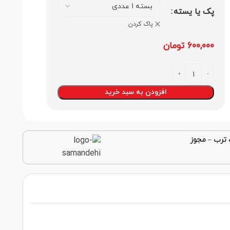
پک یا یسته
پاک کردن
600,000
تومان
افزودن به سبد خرید
 ترب
–
مجوز