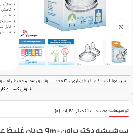
سازگار 
کاهش دل
طراحی نر
سیلیکون
برای بزرگنمایی کلیک کنید
قابل ش
تضمین ا
سیسمونیا دات کام با برخورداری از ۳ مجوز قانونی و رسمی، محیطی امن و قابل اعتماد برای خرید اینترنتی فراهم کرده است. با اطمینان خرید کنید!
قانونی کسب و کار ا
توضیحات
توضیحات تکمیلی
نظرات (0)
سرشیشه دکتر براون +9m جریان غلیظ عریض آپشن‌پلاس WNY201-INTL