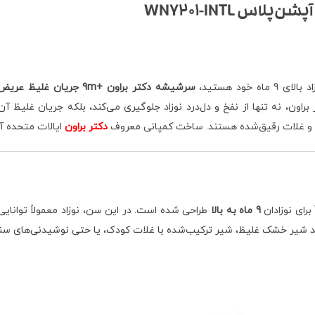
ود هستید،
سرشیشه دکتر براون +9m جریان غلیظ عریض آپشن‌پلاس WNY201-INTL
ون، نه تنها از نفخ و دل‌درد نوزاد جلوگیری می‌کند، بلکه جریان غلیظ آن
ی و غلات رقیق‌شده هستند. ساخت کمپانی معروف
دکتر براون
ایالات متحده آم
9 ماه به بالا
طراحی شده است. در این سن، نوزاد معمولاً توانایی 
نند شیر خشک غلیظ، شیر ترکیب‌شده با غلات کودک، یا حتی نوشیدنی‌های سنگ