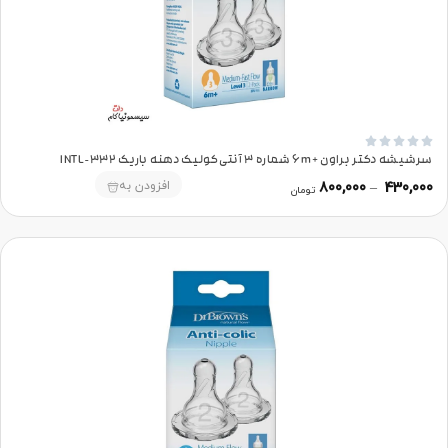





سرشیشه دکتر براون +6m شماره 3 آنتی‌کولیک دهنه باریک 332-INTL
افزودن به
800,000
–
430,000
تومان