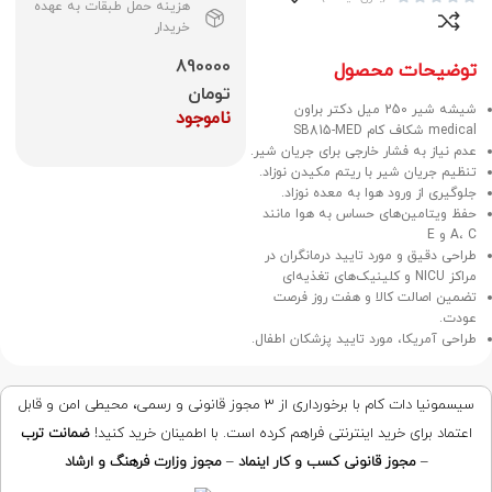
هزینه حمل طبقات به عهده
خریدار
890000
توضیحات محصول
تومان
شیشه شیر 250 میل دکتر براون
ناموجود
medical شکاف کام SB815-MED
عدم نیاز به فشار خارجی برای جریان شیر.
تنظیم جریان شیر با ریتم مکیدن نوزاد.
جلوگیری از ورود هوا به معده نوزاد.
حفظ ویتامین‌های حساس به هوا مانند
A، C و E
طراحی دقیق و مورد تایید درمانگران در
مراکز NICU و کلینیک‌های تغذیه‌ای
تضمین اصالت کالا و هفت روز فرصت
عودت.
طراحی آمریکا، مورد تایید پزشکان اطفال.
سیسمونیا دات کام با برخورداری از ۳ مجوز قانونی و رسمی، محیطی امن و قابل
اعتماد برای خرید اینترنتی فراهم کرده است. با اطمینان خرید کنید!
ضمانت ترب
–
مجوز قانونی کسب و کار اینماد
–
مجوز وزارت فرهنگ و ارشاد