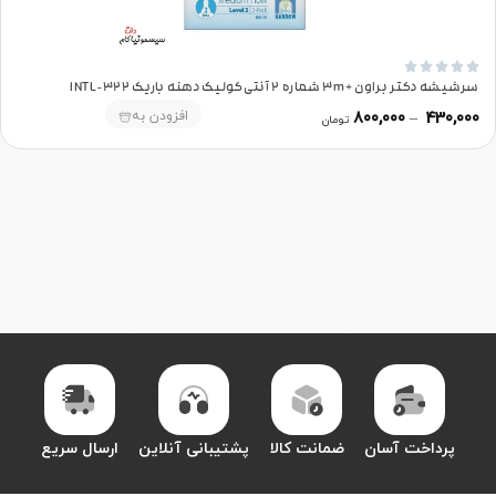





سرشیشه دکتر براون +3m شماره 2 آنتی‌کولیک دهنه باریک 322-INTL
افزودن به
800,000
–
430,000
تومان
پرداخت آسان
ضمانت کالا
پشتیبانی آنلاین
ارسال سریع