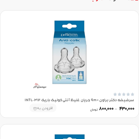





سرشیشه دکتر براون +9m جریان غلیظ آنتی‌کولیک باریک 312-INTL
افزودن به
800,000
–
430,000
تومان