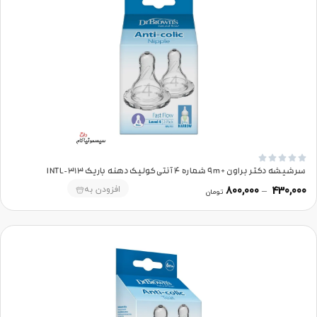





سرشیشه دکتر براون +9m شماره 4 آنتی‌کولیک دهنه باریک 313-INTL
افزودن به
800,000
–
430,000
تومان