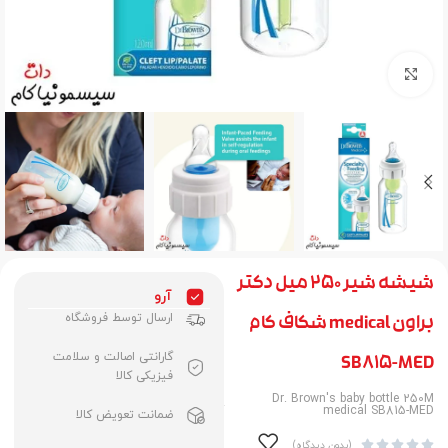
برای بزرگنمایی کلیک کنید
شیشه شیر 250 میل دکتر
آرو
ارسال توسط فروشگاه
براون medical شکاف کام
گارانتی اصالت و سلامت
SB815-MED
فیزیکی کالا
Dr. Brown's baby bottle 250M
medical SB815-MED‏
ضمانت تعویض کالا





(بدون دیدگاه)