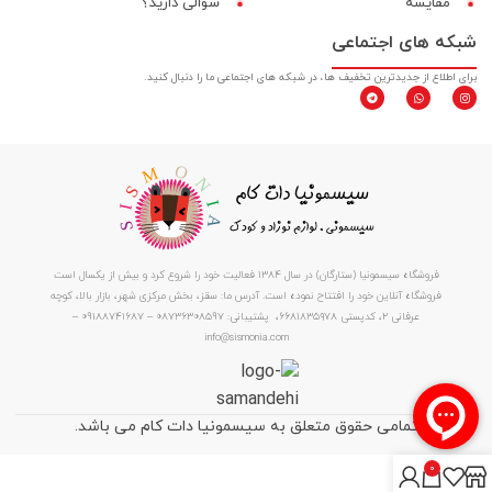
مقایسه‌
سوالی دارید؟
شبکه های اجتماعی
برای اطلاع از جدیدترین تخفیف ها، در شبکه های اجتماعی ما را دنبال کنید.
فروشگاه سیسمونیا (ستارگان) در سال 1384 فعالیت خود را شروع کرد و بیش از یکسال است
فروشگاه آنلاین خود را افتتاح نموده است. آدرس ما: سقز، بخش مرکزی شهر، بازار بالا، کوچه
عرفانی ۲، کدپستی ۶۶۸۱۸۳۵۹۷۸، پشتیبانی: 08736308597 – 09188741687 –
info@sismonia.com
تمامی حقوق متعلق به سیسمونیا دات کام می باشد.
0