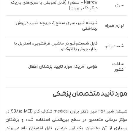
Narrow – سطح ۱ (قابل تعویض با سری‌های باریک
سری
دیگر دکتر براون)
شیشه شیر، سری سطح ۱، دریچه شیر، درپوش
لوازم همراه
بهداشتی
قابل شست‌وشو در ماشین ظرفشویی، استریل با
شست‌وشو
بخار، جوش یا اتوکلاو
ساخت
طراحی آمریکا، مورد تایید پزشکان اطفال
کشور
مورد تأیید متخصصان پزشکی
شیشه شیر 250 میل دکتر براون medical شکاف کام SB815-MED در
مراکز درمانی متعددی در سطح بین‌المللی استفاده شده و پزشکان
بسیاری از آن به‌عنوان یک ابزار درمانی قابل اطمینان نام می‌برند.